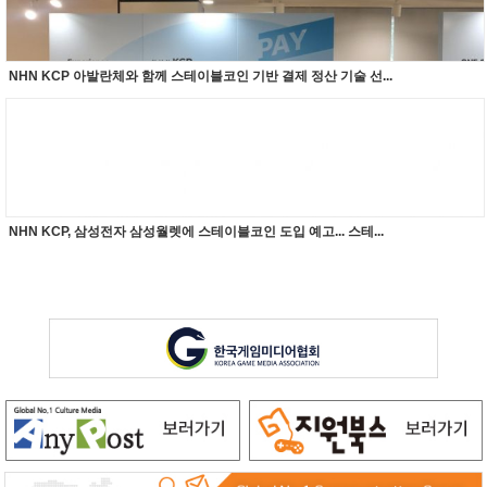
NHN KCP 아발란체와 함께 스테이블코인 기반 결제 정산 기술 선...
NHN KCP, 삼성전자 삼성월렛에 스테이블코인 도입 예고... 스테...