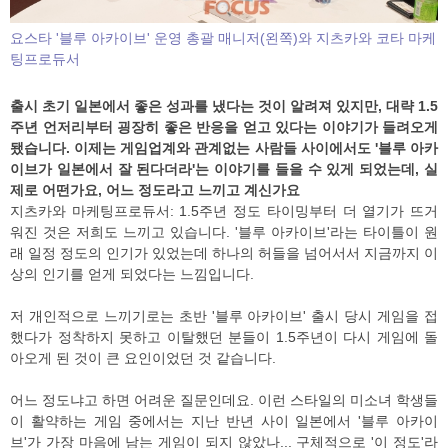
요스타 '블루 아카이브' 운영 총괄 매니저(왼쪽)와 지츠카와 코타 마케
팅프로듀서
출시 초기 일본에서 좋은 성과를 냈다는 것이 알려져 있지만, 대략 1.5
주년 언저리부터 굉장히 좋은 반응을 얻고 있다는 이야기가 들려오게
됐습니다. 이제는 게임업계와 관계없는 사람들 사이에서도 '블루 아카
이브가 일본에서 잘 된다더라'는 이야기를 들을 수 있게 되었는데, 실
제로 어떤가요, 어느 정도라고 느끼고 계신가요
지츠카와 마케팅프로듀서: 1.5주년 정도 타이밍부터 더 열기가 뜨거
워진 것은 저희도 느끼고 있습니다. '블루 아카이브'라는 타이틀이 원
래 일정 정도의 인기가 있었는데 하나의 허들을 넘어서서 지금까지 이
상의 인기를 얻게 되었다는 느낌입니다.
저 개인적으로 느끼기로는 초반 '블루 아카이브' 출시 당시 게임을 접
했다가 정착하지 못하고 이탈했던 분들이 1.5주년이 다시 게임에 돌
아오게 된 것이 큰 요인이었던 것 같습니다.
어느 정도냐고 하면 어려운 질문인데요. 이런 스타일의 미소녀 학생들
이 활약하는 게임 중에서는 지난 반년 사이 일본에서 '블루 아카이
브'가 가장 마음에 남는 게임이 되지 않았나... 구체적으로 '이 정도'라