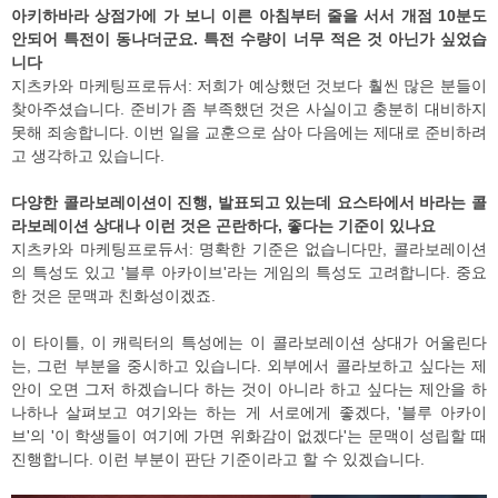
아키하바라 상점가에 가 보니 이른 아침부터 줄을 서서 개점 10분도
안되어 특전이 동나더군요. 특전 수량이 너무 적은 것 아닌가 싶었습
니다
지츠카와 마케팅프로듀서: 저희가 예상했던 것보다 훨씬 많은 분들이
찾아주셨습니다. 준비가 좀 부족했던 것은 사실이고 충분히 대비하지
못해 죄송합니다. 이번 일을 교훈으로 삼아 다음에는 제대로 준비하려
고 생각하고 있습니다.
다양한 콜라보레이션이 진행, 발표되고 있는데 요스타에서 바라는 콜
라보레이션 상대나 이런 것은 곤란하다, 좋다는 기준이 있나요
지츠카와 마케팅프로듀서: 명확한 기준은 없습니다만, 콜라보레이션
의 특성도 있고 '블루 아카이브'라는 게임의 특성도 고려합니다. 중요
한 것은 문맥과 친화성이겠죠.
이 타이틀, 이 캐릭터의 특성에는 이 콜라보레이션 상대가 어울린다
는, 그런 부분을 중시하고 있습니다. 외부에서 콜라보하고 싶다는 제
안이 오면 그저 하겠습니다 하는 것이 아니라 하고 싶다는 제안을 하
나하나 살펴보고 여기와는 하는 게 서로에게 좋겠다, '블루 아카이
브'의 '이 학생들이 여기에 가면 위화감이 없겠다'는 문맥이 성립할 때
진행합니다. 이런 부분이 판단 기준이라고 할 수 있겠습니다.