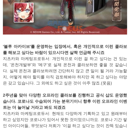
'블루 아카이브'를 운영하는 입장에서, 혹은 개인적으로 이런 콜라보
를 해보고 싶다는 바람이 있으시다면 살짝 언급해 주시죠
지츠카와 마케팅프로듀서: 개인적으로 이런 걸 하고 싶다는 건 있는
데, '온천개발부'와 '메구'로 실제 온천과 콜라보하면 좋을 것 같습니
다. 실제 온천과 콜라보하려면 간단하지 않고 큰 일이 될 거라 가능할
지, 어떻게 해야 할지를 아직 검토해봐야 하지만 꼭 하고 싶다는 야망
은 갖고 있습니다. 그 외에도 하고 싶은 것이 아주 많죠.(웃음)
2주년을 맞아 다양한 오프라인 콜라보를 진행하고 공식 샵도 운영했
습니다. 코로나도 수습되어 가는 분위기이니 향후 이런 오프라인 이벤
트는 더 늘어날 거라고 봐도 되겠죠
지츠카와 마케팅프로듀서: 현재도 다양하게 기획하고 있고 원래부터
하고 싶었지만 코로나가 있어서 못한 것이었으니까요. 코로나 기간 쌓
인 아이디어들, 무엇보다 저희가 '이걸 하고 싶다'는 것이 잔뜩 있습니