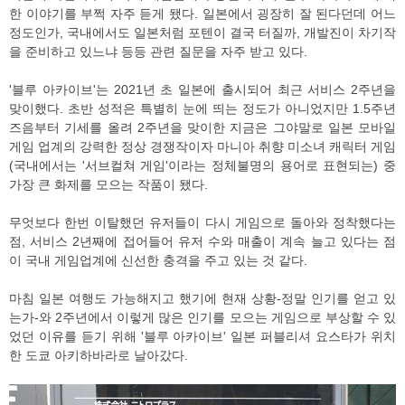
한 이야기를 부쩍 자주 듣게 됐다. 일본에서 굉장히 잘 된다던데 어느
정도인가, 국내에서도 일본처럼 포텐이 결국 터질까, 개발진이 차기작
을 준비하고 있느냐 등등 관련 질문을 자주 받고 있다.
'블루 아카이브'는 2021년 초 일본에 출시되어 최근 서비스 2주년을
맞이했다. 초반 성적은 특별히 눈에 띄는 정도가 아니었지만 1.5주년
즈음부터 기세를 올려 2주년을 맞이한 지금은 그야말로 일본 모바일
게임 업계의 강력한 정상 경쟁작이자 마니아 취향 미소녀 캐릭터 게임
(국내에서는 '서브컬쳐 게임'이라는 정체불명의 용어로 표현되는) 중
가장 큰 화제를 모으는 작품이 됐다.
무엇보다 한번 이탈했던 유저들이 다시 게임으로 돌아와 정착했다는
점, 서비스 2년째에 접어들어 유저 수와 매출이 계속 늘고 있다는 점
이 국내 게임업계에 신선한 충격을 주고 있는 것 같다.
마침 일본 여행도 가능해지고 했기에 현재 상황-정말 인기를 얻고 있
는가-와 2주년에서 이렇게 많은 인기를 모으는 게임으로 부상할 수 있
었던 이유를 듣기 위해 '블루 아카이브' 일본 퍼블리셔 요스타가 위치
한 도쿄 아키하바라로 날아갔다.