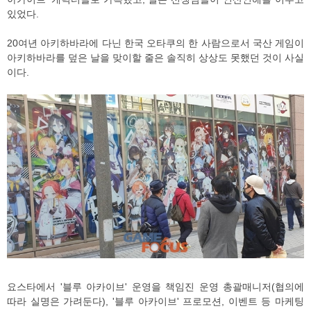
있었다.
20여년 아키하바라에 다닌 한국 오타쿠의 한 사람으로서 국산 게임이
아키하바라를 덮은 날을 맞이할 줄은 솔직히 상상도 못했던 것이 사실
이다.
요스타에서 '블루 아카이브' 운영을 책임진 운영 총괄매니저(협의에
따라 실명은 가려둔다), '블루 아카이브' 프로모션, 이벤트 등 마케팅