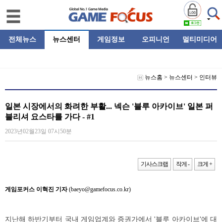
전체뉴스
뉴스센터
게임정보
오피니언
멀티미디어
뉴스홈
>
뉴스센터
>
인터뷰
일본 시장에서의 화려한 부활... 넥슨 '블루 아카이브' 일본 퍼
블리셔 요스타를 가다 - #1
2023년02월23일 07시50분
기사스크랩
작게 -
크게 +
게임포커스 이혁진 기자
(baeyo@gamefocus.co.kr)
지난해 하반기부터 국내 게임업계와 증권가에서 '블루 아카이브'에 대