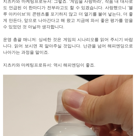
지츠카와 마케팅프로듀서: 그렇죠. '게임을 사랑하라', 작품 내 대사로
도 언급된 이 한마디가 전부라고도 할 수 있겠습니다. 사랑했으니 '블
루 아카이브'의 콘텐츠를 포기하지 않고 더 열기를 불어 넣는다, 더 좋
게 만든다, 앞으로 나아간다고 해 왔고 지금에 와서 좋은 평가를 얻을
수 있었던 것 아닐까 생각합니다.
운영 총괄 매니저: 상세한 것은 게임의 시나리오를 읽어 주시기 바랍
니다. 읽어 보시면 꼭 알아주실 것입니다. 난관을 넘어 해피엔딩으로
나아가는 과정을 말이죠.
지츠카와 마케팅프로듀서: 역시 해피엔딩이 좋죠.