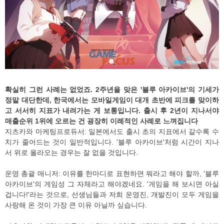
확실히 그런 사례는 없었죠. 2주년을 맞은 '블루 아카이브'의 기세가
정말 대단한데, 한국에서는 모바일게임이 대개 초반에 피크를 맞이하
고 서서히 지표가 내려가는 게 보통입니다. 출시 후 2년이 지나서야
매출순위 1위에 오르는 건 굉장히 이례적인 사례로 느껴집니다
지츠카와 마케팅프로듀서: 일본에서도 출시 초의 지표에서 갈수록 수
치가 줄어드는 것이 일반적입니다. '블루 아카이브'처럼 시간이 지나
서 위로 올라오는 경우는 잘 없을 것입니다.
운영 총괄 매니저: 이유를 한마디로 표현하면 뭐라고 해야 할까, '블루
아카이브'의 게임성 그 자체라고 해야겠네요. '게임을 해 보시면 아실
겁니다!'라는 것으로, 선생님들과 저희 운영진, 개발진이 모두 게임을
사랑해 온 것이 가장 큰 이유 아닐까 싶습니다.