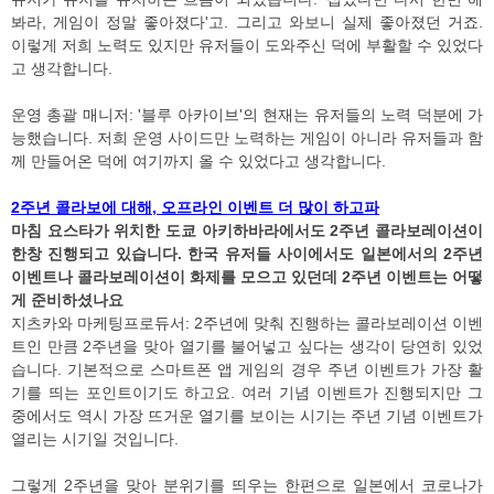
봐라, 게임이 정말 좋아졌다'고. 그리고 와보니 실제 좋아졌던 거죠.
이렇게 저희 노력도 있지만 유저들이 도와주신 덕에 부활할 수 있었다
고 생각합니다.
운영 총괄 매니저: '블루 아카이브'의 현재는 유저들의 노력 덕분에 가
능했습니다. 저희 운영 사이드만 노력하는 게임이 아니라 유저들과 함
께 만들어온 덕에 여기까지 올 수 있었다고 생각합니다.
2주년 콜라보에 대해, 오프라인 이벤트 더 많이 하고파
마침 요스타가 위치한 도쿄 아키하바라에서도 2주년 콜라보레이션이
한창 진행되고 있습니다. 한국 유저들 사이에서도 일본에서의 2주년
이벤트나 콜라보레이션이 화제를 모으고 있던데 2주년 이벤트는 어떻
게 준비하셨나요
지츠카와 마케팅프로듀서: 2주년에 맞춰 진행하는 콜라보레이션 이벤
트인 만큼 2주년을 맞아 열기를 불어넣고 싶다는 생각이 당연히 있었
습니다. 기본적으로 스마트폰 앱 게임의 경우 주년 이벤트가 가장 활
기를 띄는 포인트이기도 하고요. 여러 기념 이벤트가 진행되지만 그
중에서도 역시 가장 뜨거운 열기를 보이는 시기는 주년 기념 이벤트가
열리는 시기일 것입니다.
그렇게 2주년을 맞아 분위기를 띄우는 한편으로 일본에서 코로나가