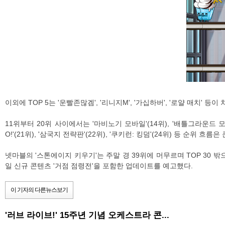
이외에 TOP 5는 '운빨존많겜', '리니지M', '가십하버', '로얄 매치'
11위부터 20위 사이에서는 '마비노기 모바일'(14위), '배틀그라운드 모
O!'(21위), '삼국지 전략판'(22위), '쿠키런: 킹덤'(24위) 등 순위 흐
넷마블의 '스톤에이지 키우기'는 주말 경 39위에 머무르며 TOP 30 
일 신규 콘텐츠 '거점 점령전'을 포함한 업데이트를 예고했다.
이 기자의 다른뉴스보기
'러브 라이브!' 15주년 기념 오케스트라 콘...