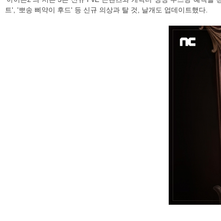
트', '뽀송 삐약이 후드' 등 신규 의상과 탈 것, 날개도 업데이트했다.