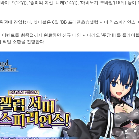
브'(12위), '승리의 여신: 니케'(14위), '마비노기 모바일'(18위) 등
 상위권에 진입했다. 넷마블은 8일 'BB 프레젠츠☆셀럽 서머 익스피리언스
벤트를 최종절까지 완료하면 신규 메인 시나리오 '주장 III'를 플레이할 수 
의 픽업 소환을 진행한다.