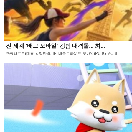
전 세계 '배그 모바일' 강팀 대격돌... 최...
㈜크래프톤(대표 김창한)의 IP '배틀그라운드 모바일(PUBG MOBIL...