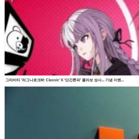
그라비티 ’라그나로크M: Classic’ X ‘단간론파’ 콜라보 성사... 기념 이벤...