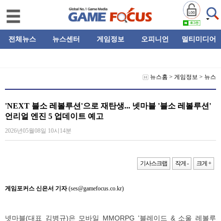
전체뉴스
뉴스센터
게임정보
오피니언
멀티미디어
뉴스홈
>
게임정보
>
뉴스
'NEXT 블소 레볼루션'으로 재탄생... 넷마블 '블소 레볼루션'
언리얼 엔진 5 업데이트 예고
2026년05월08일 10시14분
기사스크랩
작게 -
크게 +
게임포커스 신은서 기자
(ses@gamefocus.co.kr)
넷마블(대표 김병규)은 모바일 MMORPG '블레이드 & 소울 레볼루