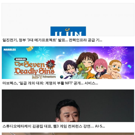
일진전기, 정부 '3대 메가프로젝트' 발표... 전력인프라 공급 기...
마브렉스, ‘일곱 개의 대죄: 계명의 부활 NFT’ 공개... 서비스...
스튜디오메타케이 김광집 대표, 웹3 게임 컨퍼런스 강연… AI·S...