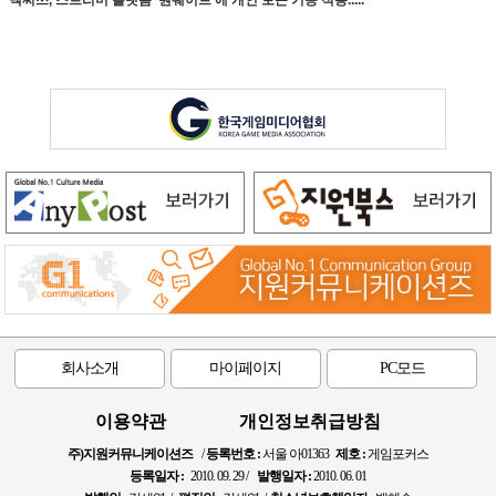
넥써쓰, 스트리머 플랫폼 ‘원웨이브’에 개인 토큰 기능 적용.....
회사소개
마이페이지
PC모드
이용약관
개인정보취급방침
주)지원커뮤니케이션즈
/
등록번호 :
서울 아01363
제호 :
게임포커스
등록일자 :
2010. 09. 29 /
발행일자 :
2010. 06. 01