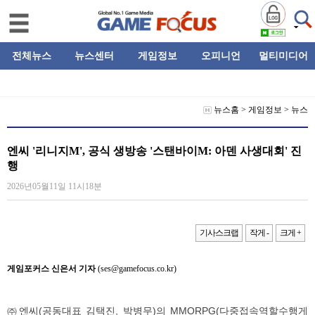
전체뉴스
뉴스센터
게임정보
오피니언
멀티미디어
뉴스홈
>
게임정보
>
뉴스
엔씨 '리니지M', 공식 생방송 '스탠바이M: 아덴 사생대회' 진
행
2026년05월11일 11시18분
기사스크랩
작게 -
크게 +
게임포커스 신은서 기자
(ses@gamefocus.co.kr)
㈜엔씨(공동대표 김택진, 박병무)의 MMORPG(다중접속역할수행게