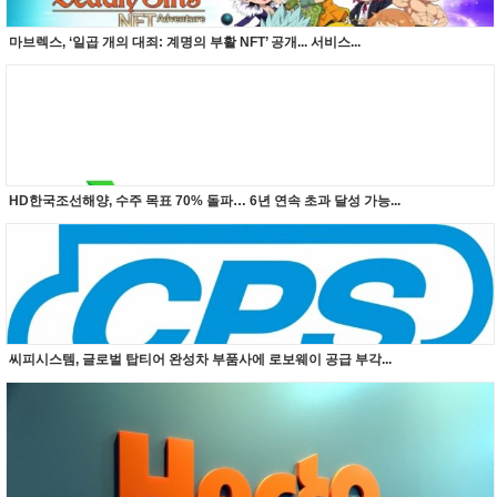
마브렉스, ‘일곱 개의 대죄: 계명의 부활 NFT’ 공개... 서비스...
HD한국조선해양, 수주 목표 70% 돌파… 6년 연속 초과 달성 가능...
씨피시스템, 글로벌 탑티어 완성차 부품사에 로보웨이 공급 부각...