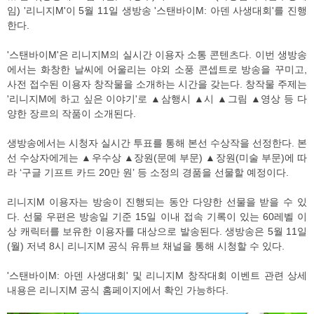
임) '리니지M'이 5월 11일 생방송 '스탠바이M: 아덴 사생대회'를 진행
한다.
'스탠바이M'은 리니지M의 실시간 이용자 소통 콘텐츠다. 이번 생방송
에서는 화창한 날씨에 어울리는 야외 소풍 콘셉트로 방송을 꾸미고,
사전 접수된 이용자 창작물을 소개하는 시간을 갖는다. 창작물 주제는
'리니지M에 하고 싶은 이야기'로 ▲삼행시 ▲시 ▲그림 ▲영상 등 다
양한 장르의 작품이 소개된다.
생방송에서는 시청자 실시간 투표를 통해 본선 수상작을 선정한다. 본
선 수상자에게는 ▲우수상 ▲장원(문예 부문) ▲장원(미술 부문)에 따
라 ‘구글 기프트 카드 20만 원’ 등 소정의 경품을 선물할 예정이다.
리니지M 이용자는 방송이 진행되는 동안 다양한 선물을 받을 수 있
다. 선물 우편은 방송일 기준 15일 이내 접속 기록이 있는 60레벨 이
상 캐릭터를 보유한 이용자를 대상으로 발송된다. 생방송은 5월 11일
(월) 저녁 8시 리니지M 공식 유튜브 채널을 통해 시청할 수 있다.
'스탠바이M: 아덴 사생대회' 및 리니지M 창작대회 이벤트 관련 상세
내용은 리니지M 공식 홈페이지에서 확인 가능하다.