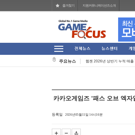
즐겨찾기
지원커뮤니케이션즈소개
헥토파이낸셜 2026년 상반기 잠
'멧챠 카멜레온' 대항마 'FAKE M
주요뉴스
웹젠 2026년 상반기 누적 매출 77
'스팀' 입점한 27주년 장수 MMO
넷마블문화재단, 여름방학 기념 
아크시스템웍스아시아, 판타지 RPG 
카카오게임즈 '패스 오브 엑자일 
그라비티, '라그나로크 제로' 202
코리아보드게임즈, '퍼스트 시그널
등록일
2026년05월11일 14시16분
올해 여름의 끝은 '우마무스메'와 