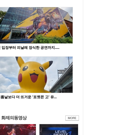
 입장부터 피날레 장식한 공연까지.....
름날보다 더 뜨거운 '포켓몬 고' 유...
화제의동영상