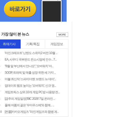
가장 많이 본 뉴스
취재기사
기획/특집
게임정보
1
'마인크래프트' 닌텐도 스위치2 버전 10월 ...
2
EA, 사우디 국부펀드 컨소시엄에 인수... 7...
3
"8월 말 부산에서 만나요", '오버워치' 아...
4
SOOP, 트래픽 및 매출 성장 위한 세 가지 ...
5
마블 최신작 '스파이더맨: 브랜드 뉴 데이'...
6
업데이트 템포 높이는 '오버워치', 신규 영...
7
게임트릭스 상위 10개 게임 PC방 사용량 전...
8
[금주의 게임일정] 'BIC 2026' 7일 온라인 ...
9
올해 여름의 끝은 '우마무스메'와 함께... ...
10
[컨콜]카카오게임즈 "라인게임즈와 합병 계...