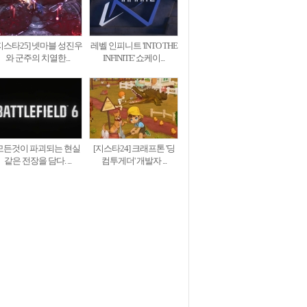
지스타25] 넷마블 성진우
레벨 인피니트 'INTO THE
와 군주의 치열한...
INFINITE' 쇼케이...
모든것이 파괴되는 현실
[지스타24] 크래프톤 '딩
같은 전장을 담다. ...
컴투게더' 개발자 ...