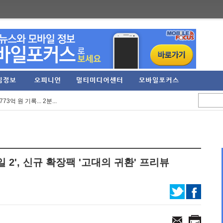
정 실적 발표… 역대 ...
E' 스팀 페이지 오픈...
3억 원 기록... 2분...
RPG '가디우스: 이터널...
임직원 가족 견학프로...
'Riviera ~약속의 ...
2', 신규 확장팩 '고대의 귀환' 프리뷰
6 여름 시즌 프로모...
' 등 신작 보드게임...
함께... 애니플러스...