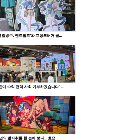
명일방주: 엔드필드'와 프랭크버거 콜...
판매 수익 전액 사회 기부하겠습니다"...
년의 발자취를 한 눈에 보다... 호요...