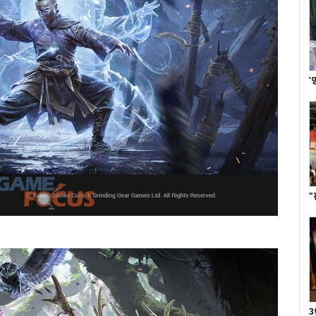
'
"
3