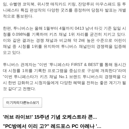
임, 슈뻘맨 코믹북, 위시캣 매직카드 키링, 잔망루피 마우스패드 등 투
니페스타 특집 편성작의 다양한 굿즈를 증정하며 당첨자 발표는 개별
적으로 통보된다.
한편, 투니버스는 올해 1월부터 4월까지 0413 남녀 타깃 기준 일일 시
청률 0.098%를 기록하며 키즈 채널 1위 자리를 굳건히 지키고 있다.
이와 같은 결과는 경쟁 채널과 비교해 약 2배 높은 수준으로 어린이
채널 중 시청률 1위를 유지하며 투니버스 채널만의 경쟁력을 입증해
오고 있다.
투니버스 관계자는 “이번 ‘투니페스타 FIRST & BEST’를 통해 동시간
대 시청률 1위를 기록한 프로그램을 중심으로 구성해 개최한다”라며
“이번 투니페스타가 키즈 채널 No.1 브랜드 투니버스의 경쟁력을 다
시 한번 강화하고 시청자들에게 다양한 혜택을 전하는 좋은 계기가 될
것 같다”고 전했다.
이 기자의 다른뉴스보기
'러브 라이브!' 15주년 기념 오케스트라 콘...
"PC방에서 이리 고?" 레드포스 PC 아레나 '...