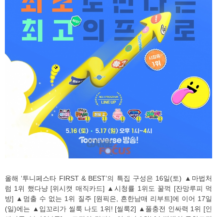
올해 ‘투니페스타 FIRST & BEST’의 특집 구성은 16일(토) ▲마법처
럼 1위 했다냥 [위시캣 매직카드] ▲시청률 1위도 꿀꺽 [잔망루피 먹
방] ▲멈출 수 없는 1위 질주 [원픽은, 흔한남매 리부트]에 이어 17일
(일)에는 ▲입꼬리가 씰룩 나도 1위! [씰룩2] ▲풀충전 인싸력 1위 [인