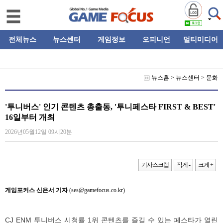
전체뉴스
뉴스센터
게임정보
오피니언
멀티미디어
뉴스홈
>
뉴스센터
>
문화
'투니버스' 인기 콘텐츠 총출동, '투니페스타 FIRST & BEST'
16일부터 개최
2026년05월12일 09시20분
기사스크랩
작게 -
크게 +
게임포커스 신은서 기자
(ses@gamefocus.co.kr)
CJ ENM 투니버스 시청률 1위 콘텐츠를 즐길 수 있는 페스타가 열린