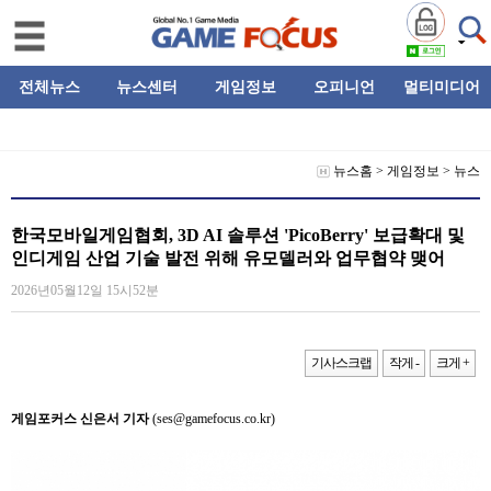
전체뉴스
뉴스센터
게임정보
오피니언
멀티미디어
뉴스홈
>
게임정보
>
뉴스
한국모바일게임협회, 3D AI 솔루션 'PicoBerry' 보급확대 및
인디게임 산업 기술 발전 위해 유모델러와 업무협약 맺어
2026년05월12일 15시52분
기사스크랩
작게 -
크게 +
게임포커스 신은서 기자
(ses@gamefocus.co.kr)