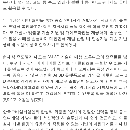
유니티, 언리얼, 고도 등 주요 엔진과 블렌더 등 3D 도구에서도 곧바
로 활용할 수 있다.
두 기관은 이번 협약을 통해 중소 인디게임 개발사의 '피코베리' 솔루
션 도입을 촉진하고자 정부 지원사업 공동 참여를 적극 추진할 계획이
다. 또 개발사 맞춤형 기술 지원 및 가이드라인을 제공하며, 솔루션 우
수 활용 사례를 발굴하여 대한민국 게임 산업 내 인공지능 기술 기반
생태계 조성에 상호 협력하기로 합의했다.
황재식 유모델러 대표는 "AI 3D 기술이 대형 스튜디오의 전유물을 넘
어, 누구나 자신의 아이디어를 곧바로 3D 콘텐츠로 구현할 수 있는 시
대를 만드는 것이 유모델러의 목표이다. 피코베리는 특정 엔진이나 도
구에 종속되지 않은 개방형 AI 3D 플랫폼으로, 게임을 비롯한 모든 3
D 콘텐츠 영역의 창작자에게 새로운 출발점이 되고자 한다. 이번 한국
모바일게임협회와의 협약을 계기로, 중소 인디게임 개발사들이 피코
베리를 통해 더 빠르고 다양하게 도전할 수 있도록 적극 협력해 나가
겠다"고 소감을 밝혔다.
한국모바일게임협회 황성익 회장은 "양사의 긴밀한 협력을 통해 중소
인디게임 개발사들이 혁신적인 AI 솔루션에 더 쉽게 접근하고, 이를
실제 개발 환경에 유용하게 적용할 수 있는 기반이 마련되기를 기대한
다. 피코베리 솔루션이 국내 게임 개발 생태계의 기술적 도약과 고도