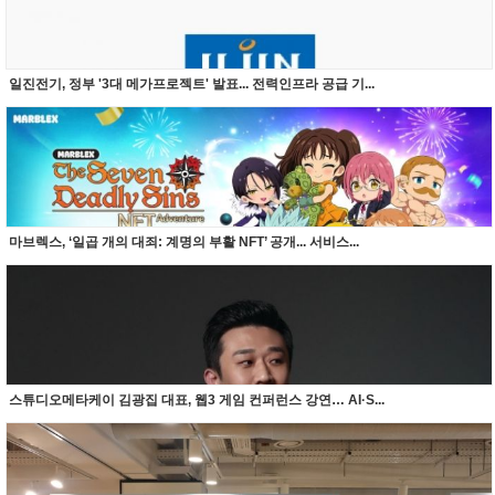
일진전기, 정부 '3대 메가프로젝트' 발표... 전력인프라 공급 기...
마브렉스, ‘일곱 개의 대죄: 계명의 부활 NFT’ 공개... 서비스...
스튜디오메타케이 김광집 대표, 웹3 게임 컨퍼런스 강연… AI·S...