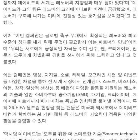
정까지 데이비드의 세계는 레노버의 지향점과 매우 닮아 있다”며 “데
이비드와 그의 팀은 레노버의 크리에이티브한 비전에 공감했으며, 레
노버가 구축해 나가는 미래에 진정성 있는 호기심을 보여줬다”고 전
했다.
이어 “이번 캠페인은 글로벌 축구 무대에서 확장되는 레노버와 최고
수준의 성과를 내기 위해 무엇이 필요한지 아는 파트너의 만남”이라
며 “우리는 서로에게 긍정적인 자극을 주며 선수, 팬, 크리에이터, 전
문가 모두에게 차별화된 경험을 선사하기 위해 노력하고 있다”고 덧
붙였다.
이번 캠페인은 영상, 디지털, 소셜, 리테일, 오프라인 체험 및 이벤트
등 다양한 채널을 통해 전 세계 시장에서 전개된다. 스포츠, 비즈니스,
여행, 창작, 일상적 생산성 등 베컴의 다양한 활동을 지원하는 레노버
의 기술과 일반 소비자부터 중소기업(SMB), 대기업, 크리에이터, 게
이머에 이르기까지 AI가 미치는 폭넓은 영향력을 풀어낼 예정이다. 특
히 26 FIFA 월드컵 현장을 찾는 팬들은 미국과 멕시코에서 데이비드
베컴과 함께하는 AI 기반 체험 등 레노버의 기술력이 적용된 다양한
활동을 경험할 수 있다.
'맥시멈 데이비드'는 '모두를 위한 더 스마트한 기술(Smarter technolo