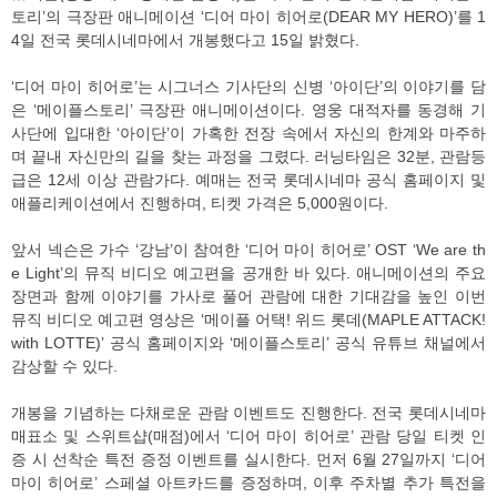
토리’의 극장판 애니메이션 ‘디어 마이 히어로(DEAR MY HERO)’를 1
4일 전국 롯데시네마에서 개봉했다고 15일 밝혔다.
‘디어 마이 히어로’는 시그너스 기사단의 신병 ‘아이단’의 이야기를 담
은 ‘메이플스토리’ 극장판 애니메이션이다. 영웅 대적자를 동경해 기
사단에 입대한 ‘아이단’이 가혹한 전장 속에서 자신의 한계와 마주하
며 끝내 자신만의 길을 찾는 과정을 그렸다. 러닝타임은 32분, 관람등
급은 12세 이상 관람가다. 예매는 전국 롯데시네마 공식 홈페이지 및
애플리케이션에서 진행하며, 티켓 가격은 5,000원이다.
앞서 넥슨은 가수 ‘강남’이 참여한 ‘디어 마이 히어로’ OST ‘We are th
e Light’의 뮤직 비디오 예고편을 공개한 바 있다. 애니메이션의 주요
장면과 함께 이야기를 가사로 풀어 관람에 대한 기대감을 높인 이번
뮤직 비디오 예고편 영상은 ‘메이플 어택! 위드 롯데(MAPLE ATTACK!
with LOTTE)’ 공식 홈페이지와 ‘메이플스토리’ 공식 유튜브 채널에서
감상할 수 있다.
개봉을 기념하는 다채로운 관람 이벤트도 진행한다. 전국 롯데시네마
매표소 및 스위트샵(매점)에서 ‘디어 마이 히어로’ 관람 당일 티켓 인
증 시 선착순 특전 증정 이벤트를 실시한다. 먼저 6월 27일까지 ‘디어
마이 히어로’ 스페셜 아트카드를 증정하며, 이후 주차별 추가 특전을