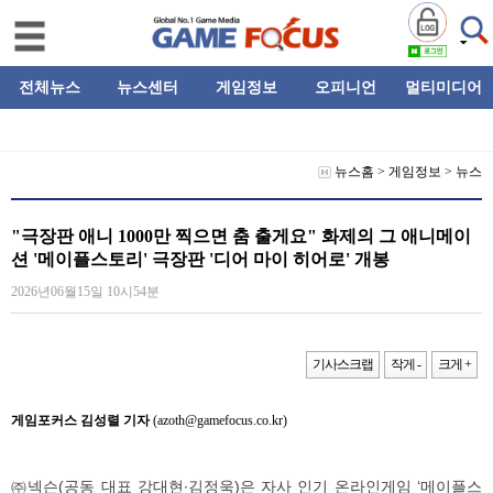
전체뉴스
뉴스센터
게임정보
오피니언
멀티미디어
뉴스홈
>
게임정보
>
뉴스
"극장판 애니 1000만 찍으면 춤 출게요" 화제의 그 애니메이
션 '메이플스토리' 극장판 '디어 마이 히어로' 개봉
2026년06월15일 10시54분
기사스크랩
작게 -
크게 +
게임포커스 김성렬 기자
(azoth@gamefocus.co.kr)
㈜넥슨(공동 대표 강대현∙김정욱)은 자사 인기 온라인게임 ‘메이플스