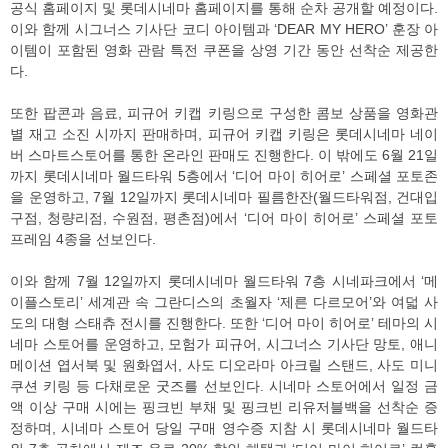
공식 홈페이지 및 롯데시네마 홈페이지를 통해 순차 공개할 예정이다.
이와 함께 시그너스 기사단 코디 아이템과 ‘DEAR MY HERO’ 훈장 아
이템이 포함된 영화 관람 특전 쿠폰을 상영 기간 동안 선착순 제공한
다.
또한 팝콘과 음료, 피규어 키캡 키링으로 구성한 콤보 상품을 영화관
별 재고 소진 시까지 판매하며, 피규어 키캡 키링은 롯데시네마 네이
버 스마트스토어를 통한 온라인 판매도 진행한다. 이 밖에도 6월 21일
까지 롯데시네마 월드타워 5층에서 ‘디어 마이 히어로’ 스페셜 포토존
을 운영하고, 7월 12일까지 롯데시네마 필름한잔(월드타워점, 건대입
구점, 청량리점, 수원점, 평촌점)에서 ‘디어 마이 히어로’ 스페셜 포토
프레임 4종을 선보인다.
이와 함께 7월 12일까지 롯데시네마 월드타워 7층 시네파크에서 ‘메
이플스토리’ 세계관 속 그란디스의 초월자 ‘제른 다르모어’와 여덟 사
도의 대형 스태츄 전시를 진행한다. 또한 ‘디어 마이 히어로’ 테마의 시
네마 스토어를 운영하고, 모험가 피규어, 시그너스 기사단 망토, 애니
메이션 엽서북 및 원화엽서, 사도 디오라마 아크릴 스탠드, 사도 미니
쿠션 키링 등 다채로운 굿즈를 선보인다. 시네마 스토어에서 일정 금
액 이상 구매 시에는 핑크빈 부채 및 핑크빈 리유저블백을 선착순 증
정하며, 시네마 스토어 당일 구매 영수증 지참 시 롯데시네마 월드타