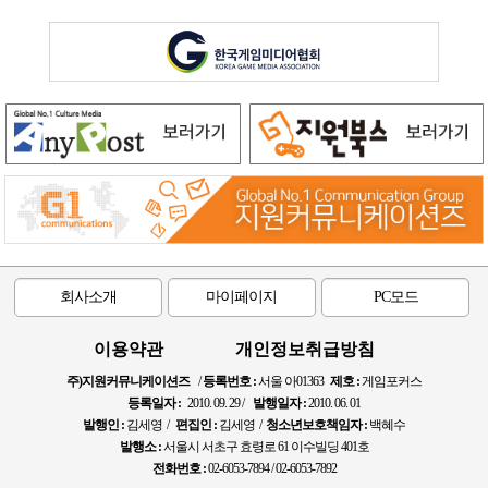
회사소개
마이페이지
PC모드
이용약관
개인정보취급방침
주)지원커뮤니케이션즈
/
등록번호 :
서울 아01363
제호 :
게임포커스
등록일자 :
2010. 09. 29 /
발행일자 :
2010. 06. 01
발행인 :
김세영 /
편집인 :
김세영 /
청소년보호책임자 :
백혜수
발행소 :
서울시 서초구 효령로 61 이수빌딩 401호
전화번호 :
02-6053-7894 / 02-6053-7892