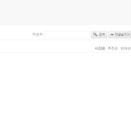
작성자
시간순
|
추천순
|
반대순