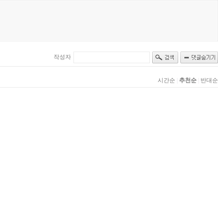
작성자
시간순
|
추천순
|
반대순