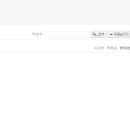
작성자
시간순
|
추천순
|
반대순