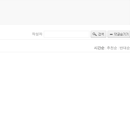
작성자
시간순
|
추천순
|
반대순