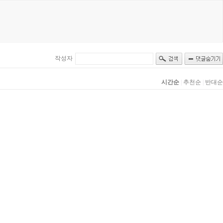
작성자
시간순
|
추천순
|
반대순