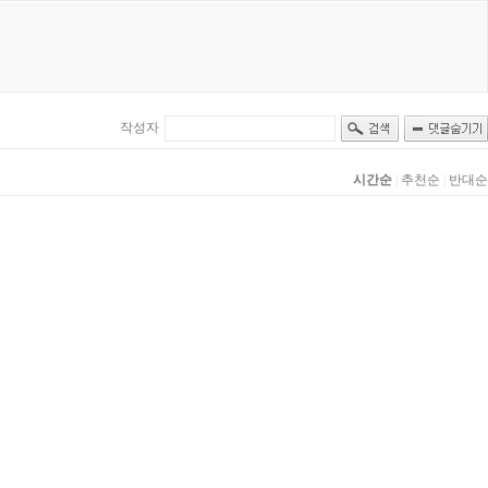
작성자
시간순
|
추천순
|
반대순