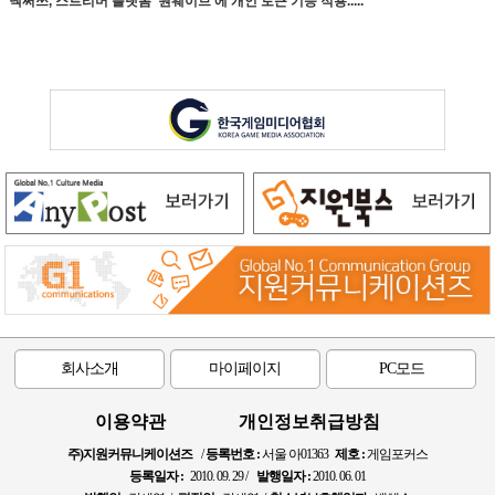
넥써쓰, 스트리머 플랫폼 ‘원웨이브’에 개인 토큰 기능 적용.....
회사소개
마이페이지
PC모드
이용약관
개인정보취급방침
주)지원커뮤니케이션즈
/
등록번호 :
서울 아01363
제호 :
게임포커스
등록일자 :
2010. 09. 29 /
발행일자 :
2010. 06. 01