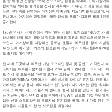
올 한 해 동안 진행함으로써 온오프라인 접점을 확대하고, 아기상어와
함께하는 색다른 즐거움을 선사할 계획이다. 10주년 스페셜 로고에는
푸른 바다 위를 유영하는 아기상어의 황금빛 지느러미를 담았으며, 유
튜브에서 ‘아기상어 생일파티’ 테마 영상을 포함한 캠페인 필름 7편도
공개한다.
120년 역사의 세계 최정상 악단 ‘런던 심포니 오케스트라(LSO)’와 콜
라보레이션을 펼쳐, 클래식 장르와 핑크퐁 동요의 크로스오버 또한 선
보인다. 아기상어를 사랑하는 글로벌 팬들과 10주년을 함께 기념할
수 있도록 아기상어 최초의 한정판 바이닐(LP)과 기획제품(MD) 20종
도 출시할 예정이다.
전 세계 곳곳에서 10주년 기념 오프라인 행사 및 공연도 개최된다. 미
국에서는 뉴욕한국문화원과 함께 27m 길이의 초대형 LED 미디어 아
트 전시 및 포토존을 마련해 뜨거운 호응을 얻었다. 일본, 중동 및 북
아프리카(MENA) 지역에서는 ‘베이비샤크 라이브’ 뮤지컬, 인도네시
아에서는 러닝 행사 ‘베이비샤크 런’, 말레이시아에서는 팝업 워터테
마파크 ‘베이비샤크 스플래쉬 원더’로 현지 팬들을 만난다. 한국에서
는 지난해 5개국 뮤지컬 월드 투어에서 입증한 글로벌 티켓 파워에 힘
입어 신규 스토리라인의 오리지널 뮤지컬을 공개, 국내 가족 단위 관
람객들의 마음을 또 한 번 사로잡을 예정이다.