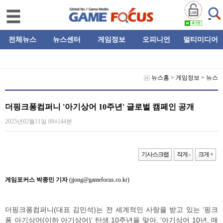
전체뉴스
뉴스센터
게임정보
오피니언
멀티미디어
뉴스홈
>
게임정보
>
뉴스
더핑크퐁컴퍼니 '아기상어 10주년' 글로벌 캠페인 공개
2025년02월11일 09시44분
기사스크랩
작게 -
크게 +
게임포커스 박종민 기자
(jjong@gamefocus.co.kr)
더핑크퐁컴퍼니(대표 김민석)는 전 세계적인 사랑을 받고 있는 ‘핑크
퐁 아기상어(이하 아기상어)’ 탄생 10주년을 맞아, ‘아기상어 10년, 매