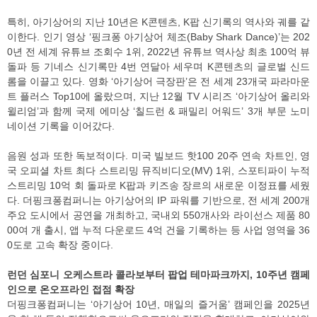
특히, 아기상어의 지난 10년은 K콘텐츠, K팝 신기록의 역사와 궤를 같
이한다. 인기 영상 ‘핑크퐁 아기상어 체조(Baby Shark Dance)’는 202
0년 전 세계 유튜브 조회수 1위, 2022년 유튜브 역사상 최초 100억 뷰
돌파 등 기네스 신기록만 4번 연달아 세우며 K콘텐츠의 글로벌 신드
롬을 이끌고 있다. 영화 ‘아기상어 극장판’은 전 세계 23개국 파라마운
트 플러스 Top10에 올랐으며, 지난 12월 TV 시리즈 ‘아기상어 올리와
윌리엄’과 함께 국제 에미상 ‘칠드런 & 패밀리 어워드’ 3개 부문 노미
네이션 기록을 이어갔다.
음원 성과 또한 독보적이다. 미국 빌보드 핫100 20주 연속 차트인, 영
국 오피셜 차트 최다 스트리밍 뮤직비디오(MV) 1위, 스포티파이 누적
스트리밍 10억 회 돌파로 K팝과 키즈송 장르의 새로운 이정표를 세웠
다. 더핑크퐁컴퍼니는 아기상어의 IP 파워를 기반으로, 전 세계 200개
주요 도시에서 공연을 개최하고, 국내외 550개사와 라이선스 제품 80
00여 개 출시, 앱 누적 다운로드 4억 건을 기록하는 등 사업 영역을 36
0도로 고속 확장 중이다.
런던 심포니 오케스트라 콜라보부터 팝업 테마파크까지, 10주년 캠페
인으로 온오프라인 접점 확장
더핑크퐁컴퍼니는 ‘아기상어 10년, 매일의 즐거움’ 캠페인을 2025년