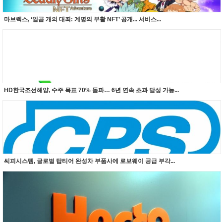
마브렉스, ‘일곱 개의 대죄: 계명의 부활 NFT’ 공개... 서비스...
HD한국조선해양, 수주 목표 70% 돌파… 6년 연속 초과 달성 가능...
씨피시스템, 글로벌 탑티어 완성차 부품사에 로보웨이 공급 부각...