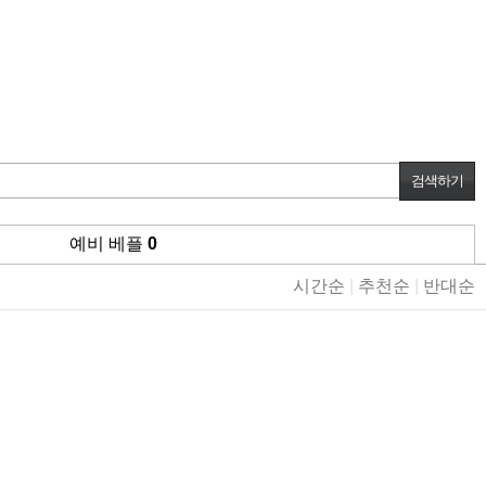
예비 베플
0
시간순
|
추천순
|
반대순