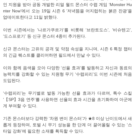
인 지원을 받아 공동 개발한 리얼 월드 몬스터 수렵 게임 ‘Monster Hu
nter Now’에서 오는 19일 시즌 6 ‘저녁뜸을 어지럽히는 붉은 잔광’을
업데이트한다고 11일 밝혔다.
이번 시즌에서는 ‘나르가쿠르가’를 비롯해 ‘브란토도스’, ‘비슈텐고’,
‘도스프로기’ 등 신규 몬스터 4종이 추가된다.
신규 몬스터는 고유의 공격 및 약점 속성을 지니며, 시즌 6 특정 챕터
의 긴급 퀘스트를 클리어하면 필드에서 만날 수 있다.
이와 함께 음색을 모아 다양한 ‘선율 효과’를 발동하고 자신과 동료의
능력치를 강화할 수 있는 지원형 무기 ‘수렵피리’도 이번 시즌에 처음
도입된다.
‘수렵피리’는 무기별로 발동 가능한 선율 효과가 다르며, 특수 스킬
‘【SP】3음 연주'를 사용하면 선율의 효과 시간을 초기화하여 아군에
게 부여할 수 있다.
기존 몬스터보다 강력한 ‘차원 변이 몬스터’가 ★8 이상 난이도에서 새
롭게 등장하며, 토벌 시 무기 성능을 한 단계 더 끌어올릴 수 있는 ‘스
타일 강화’에 필요한 소재를 획득할 수 있다.