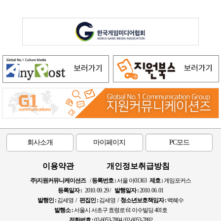
회사소개
마이페이지
PC모드
이용약관
개인정보취급방침
주)지원커뮤니케이션즈
/
등록번호 :
서울 아01363
제호 :
게임포커스
등록일자 :
2010. 09. 29 /
발행일자 :
2010. 06. 01
발행인 :
김세영 /
편집인 :
김세영 /
청소년보호책임자 :
백혜수
발행소 :
서울시 서초구 효령로 61 이수빌딩 401호
전화번호 :
02-6053-7894 / 02-6053-7892