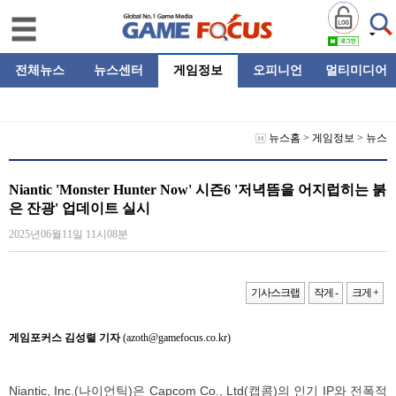
전체뉴스
뉴스센터
게임정보
오피니언
멀티미디어
뉴스홈
>
게임정보
>
뉴스
Niantic 'Monster Hunter Now' 시즌6 '저녁뜸을 어지럽히는 붉
은 잔광' 업데이트 실시
2025년06월11일 11시08분
기사스크랩
작게 -
크게 +
게임포커스 김성렬 기자
(azoth@gamefocus.co.kr)
Niantic, Inc.(나이언틱)은 Capcom Co., Ltd(캡콤)의 인기 IP와 전폭적