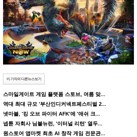
이 기자의 다른뉴스보기
스마일게이트 게임 플랫폼 스토브, 여름 맞...
역대 최대 규모 '부산인디커넥트페스티벌 2...
넷마블, '킹 오브 파이터 AFK'에 '애쉬 크...
넵튠 자회사 님블뉴런, '이터널 리턴' 열두...
원스토어 앱마켓 최초 AI 창작 게임 전문관...