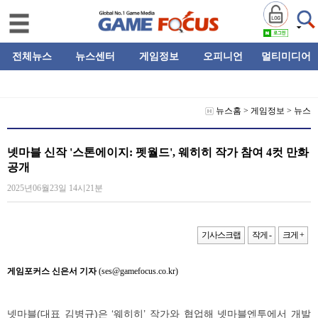
전체뉴스
뉴스센터
게임정보
오피니언
멀티미디어
뉴스홈
>
게임정보
>
뉴스
넷마블 신작 '스톤에이지: 펫월드', 웨히히 작가 참여 4컷 만화
공개
2025년06월23일 14시21분
기사스크랩
작게 -
크게 +
게임포커스 신은서 기자
(ses@gamefocus.co.kr)
넷마블(대표 김병규)은 ‘웨히히’ 작가와 협업해 넷마블엔투에서 개발