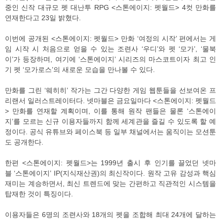
중인 신작 대규모 펫 대난투 RPG <스톤에이지: 펫월드> 4컷 만화를
연재한다고 23일 밝혔다.
이번에 공개된 <스톤에이지: 펫월드> 만화 ‘여정의 시작’ 편에서는 게
임 시작 시 처음으로 얻을 수 있는 조련사 ‘우디’와 펫 ‘모가’, ‘물북
이’가 등장하며, 여기에 ‘스톤에이지’ 시리즈의 마스코트이자 최고 인
기 펫 ‘모가로스’의 새로운 모습을 만나볼 수 있다.
만화를 그린 ‘웨히히’ 작가는 그간 다양한 게임 웹툰들을 선보여온 프
리랜서 일러스트레이터다. 넷마블은 금요일마다 <스톤에이지: 펫월드
> 만화를 연재할 계획이며, 이를 통해 원작 팬들은 물론 ‘스톤에이
지’를 모르는 신규 이용자들까지 함께 세계관을 즐길 수 있도록 할 예
정이다. 공식 유튜브와 페이스북 등 일부 채널에서는 움직이는 모션툰
도 공개한다.
한편 <스톤에이지: 펫월드>는 1999년 출시 후 인기를 끌었던 넷마
블 ‘스톤에이지’ IP(지식재산권)의 최신작이다. 원작 고유 감성과 핵심
재미는 계승하면서, 최신 트렌드에 맞는 간편하고 직관적인 시스템을
탑재한 것이 특징이다.
이용자들은 6명의 조련사와 18개의 펫을 조합해 최대 24개에 달하는