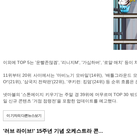
이외에 TOP 5는 '운빨존많겜', '리니지M', '가십하버', '로얄 매치'
11위부터 20위 사이에서는 '마비노기 모바일'(14위), '배틀그라운드 모
O!'(21위), '삼국지 전략판'(22위), '쿠키런: 킹덤'(24위) 등 순위 흐
넷마블의 '스톤에이지 키우기'는 주말 경 39위에 머무르며 TOP 30 
일 신규 콘텐츠 '거점 점령전'을 포함한 업데이트를 예고했다.
이 기자의 다른뉴스보기
'러브 라이브!' 15주년 기념 오케스트라 콘...