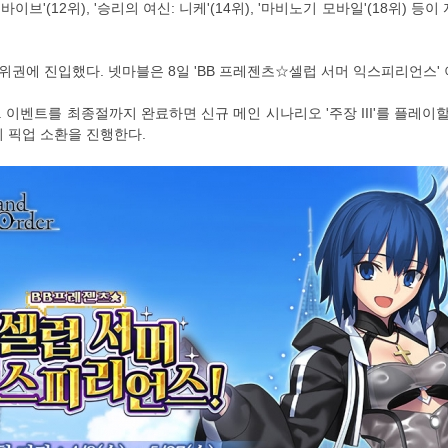
브'(12위), '승리의 여신: 니케'(14위), '마비노기 모바일'(18위) 등
 상위권에 진입했다. 넷마블은 8일 'BB 프레젠츠☆셀럽 서머 익스피리언스
벤트를 최종절까지 완료하면 신규 메인 시나리오 '주장 III'를 플레이할 수 
의 픽업 소환을 진행한다.