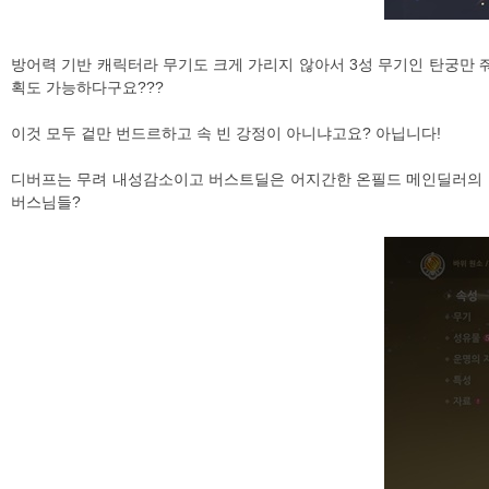
방어력 기반 캐릭터라 무기도 크게 가리지 않아서 3성 무기인 탄궁만 
획도 가능하다구요???
이것 모두 겉만 번드르하고 속 빈 강정이 아니냐고요? 아닙니다!
디버프는 무려 내성감소이고 버스트딜은 어지간한 온필드 메인딜러의 원소
버스님들?