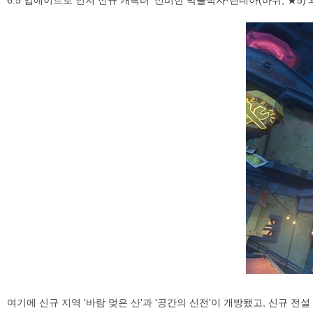
6.5 업에이트로 먼저 신규 캐릭터 '신비한 박물학자·린네아(바위, ★5)'
여기에 신규 지역 '바람 멎은 산'과 '공간의 신전'이 개방됐고, 신규 전