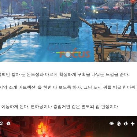
성벽만 쌓아 둔 몬드성과 다르게 확실하게 구획을 나눠둔 느낌을 준다.
'지역 소개 어트랙션' 을 한번 타 보도록 하자. 그냥 도시 위를 빙글 한
이동하게 된다. 연하궁이나 층암거연 같은 별도의 맵 판정이다.