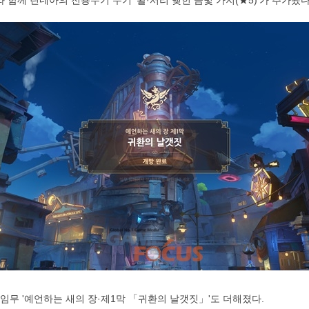
와 함께 린네아의 전용무기 무기 '활·서리 맺힌 금빛 가지(★5)'가 추가됐다
설 임무 '예언하는 새의 장·제1막 「귀환의 날갯짓」'도 더해졌다.