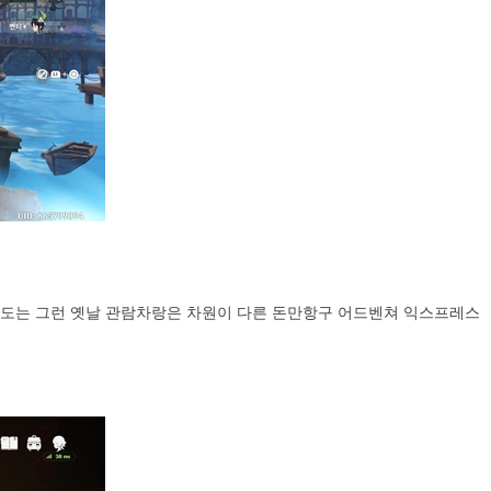
바퀴 도는 그런 옛날 관람차랑은 차원이 다른 돈만항구 어드벤쳐 익스프레스