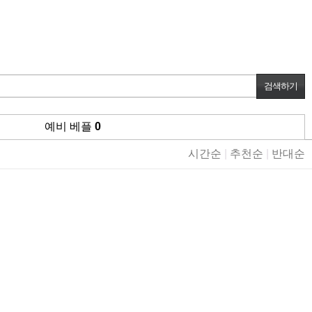
예비 베플
0
시간순
|
추천순
|
반대순