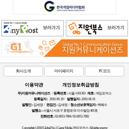
회사소개
마이페이지
PC모드
이용약관
개인정보취급방침
주)지원커뮤니케이션즈
/
등록번호 :
서울 아01363
제호 :
게임포커스
등록일자 :
2010. 09. 29 /
발행일자 :
2010. 06. 01
발행인 :
김세영 /
편집인 :
김세영 /
청소년보호책임자 :
백혜수
발행소 :
서울시 서초구 효령로 61 이수빌딩 401호
전화번호 :
02-6053-7894 / 02-6053-7892
Copyright(c) 2010 Global No.1 Game Media 게임포커스 All rights reserve