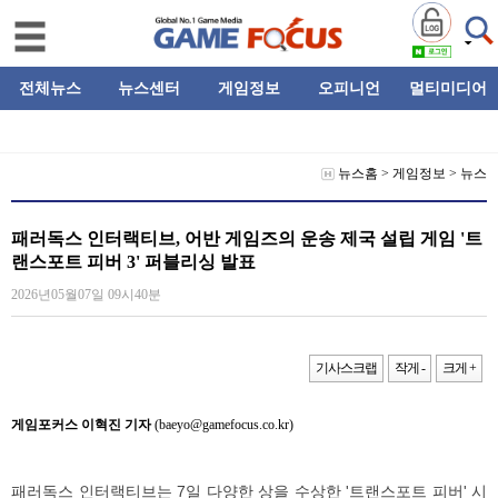
전체뉴스
뉴스센터
게임정보
오피니언
멀티미디어
뉴스홈
>
게임정보
>
뉴스
패러독스 인터랙티브, 어반 게임즈의 운송 제국 설립 게임 '트
랜스포트 피버 3' 퍼블리싱 발표
2026년05월07일 09시40분
기사스크랩
작게 -
크게 +
게임포커스 이혁진 기자
(baeyo@gamefocus.co.kr)
패러독스 인터랙티브는 7일 다양한 상을 수상한 '트랜스포트 피버' 시