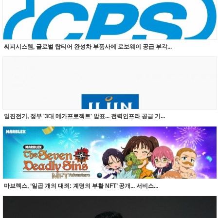
씨피시스템, 글로벌 탑티어 완성차 부품사에 로보웨이 공급 부각...
일진전기, 정부 '3대 메가프로젝트' 발표... 전력인프라 공급 기...
마브렉스, ‘일곱 개의 대죄: 계명의 부활 NFT’ 공개... 서비스...