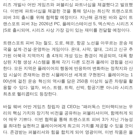
리즈 개발사 어반 게임즈와 퍼블리싱 파트너십을 체결했다고 발표했
다. 이번에 파트너십을 체결한 것을 통해 양사는 최신작 트랜스포트
피버 3의 출시를 위해 협력할 예정이다. 지난해 공개된 바와 같이 트
랜스포트 피버 3는 2026년 PC, 플레이스테이션 5, 엑스박스 시리즈 X
|S로 출시되며, 시리즈 사상 가장 깊이 있는 재미를 전달할 예정이다.
트랜스포트 피버 3는 철도, 도로, 해운, 항공 노선을 아우르는 운송 제
국을 설계·건설·운영하는 게임이다. 온대, 사막, 열대, 그리고 신규 추
가된 아북극 지역까지 총 4개의 개성 있는 환경이 제공되며, 대폭 향
상된 지형 생성 시스템을 통해 각기 다른 도전과 플레이 경험을 선사
한다. 모든 지역은 플레이어의 행동에 반응하며 변화하는 정착지와 산
업 시설이 존재하는 완전 시뮬레이션 세계로 구현된다. 플레이어는 1
00년에 걸친 운송 혁신의 역사를 담은 250종 이상의 실존 차량을 활
용할 수 있다. 열차, 버스, 트램, 트럭, 선박, 항공기뿐 아니라 시리즈
최초로 헬리콥터도 등장한다.
바질 웨버 어반 게임즈 창립자 겸 CEO는 “패러독스 인터랙티브는 우
리의 핵심 가치와 장기적 비전을 공유하는 퍼블리셔이며, 함께하게 되
어 매우 기쁘다. 이번 협력을 통해 트랜스포트 피버 3가 지닌 가능성
을 최대한 실현하고 플레이어에게 최고의 가치를 제공할 수 있을 것이
다. 존경받는 퍼블리셔와 힘을 합치게 되어 영광이며, 이번 작품은 올