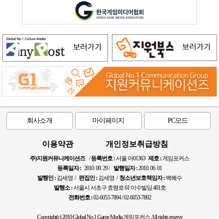
회사소개
마이페이지
PC모드
이용약관
개인정보취급방침
주)지원커뮤니케이션즈
/
등록번호 :
서울 아01363
제호 :
게임포커스
등록일자 :
2010. 09. 29 /
발행일자 :
2010. 06. 01
발행인 :
김세영 /
편집인 :
김세영 /
청소년보호책임자 :
백혜수
발행소 :
서울시 서초구 효령로 61 이수빌딩 401호
전화번호 :
02-6053-7894 / 02-6053-7892
Copyright(c) 2010 Global No.1 Game Media 게임포커스 All rights reserve