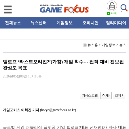
전체뉴스
뉴스센터
게임정보
오피니언
멀티미디어
뉴스홈
>
게임정보
>
뉴스
밸로프 ‘라스트오리진2’(가칭) 개발 착수… 전작 대비 진보된
완성도 목표
2026년05월08일 13시16분
기사스크랩
작게 -
크게 +
게임포커스 이혁진 기자
(baeyo@gamefocus.co.kr)
글로벌 게임 퍼블리싱 플랫폼 기업 밸로프(대표 신재명)가 자사 대표