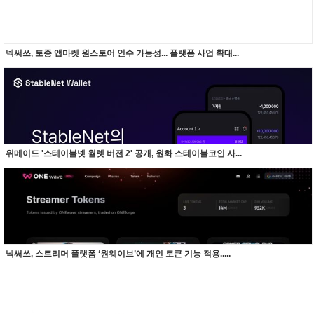
넥써쓰, 토종 앱마켓 원스토어 인수 가능성... 플랫폼 사업 확대...
위메이드 '스테이블넷 월렛 버전 2' 공개, 원화 스테이블코인 사...
넥써쓰, 스트리머 플랫폼 ‘원웨이브’에 개인 토큰 기능 적용.....