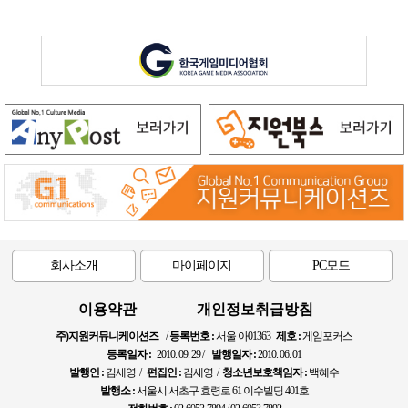
회사소개
마이페이지
PC모드
이용약관
개인정보취급방침
주)지원커뮤니케이션즈
/
등록번호 :
서울 아01363
제호 :
게임포커스
등록일자 :
2010. 09. 29 /
발행일자 :
2010. 06. 01
발행인 :
김세영 /
편집인 :
김세영 /
청소년보호책임자 :
백혜수
발행소 :
서울시 서초구 효령로 61 이수빌딩 401호