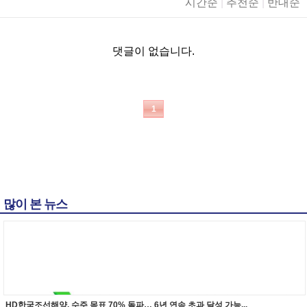
시간순
|
추천순
|
반대순
댓글이 없습니다.
1
많이 본 뉴스
HD한국조선해양, 수주 목표 70% 돌파… 6년 연속 초과 달성 가능...