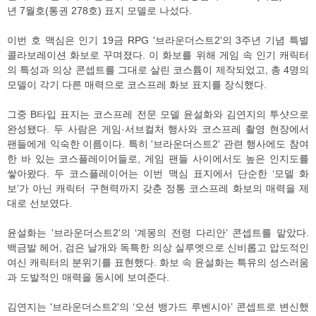
년 7월호(통권 278호) 표지 모델로 나섰다.
이번 호 맥심은 인기 19금 RPG '브라운더스트2'의 3주년 기념 특별
콜라보레이션 화보로 꾸며졌다. 이 화보를 위해 게임 속 인기 캐릭터
의 특성과 의상 콘셉트를 그대로 살린 코스튬이 제작되었고, 총 4명의
모델이 각기 다른 매력으로 코스프레 화보 표지를 장식했다.
그중 B타입 표지는 코스프레 전문 모델 윤설화와 김연지의 투샷으로
완성됐다. 두 사람은 게임·서브컬처 행사와 코스프레 촬영 현장에서
팬들에게 익숙한 이름이다. 특히 '브라운더스트2' 관련 행사에도 참여
한 바 있는 코스플레이어들로, 게임 팬들 사이에서도 높은 인지도를
쌓아왔다. 두 코스플레이어는 이번 맥심 표지에서 단순한 ‘모델 화
보’가 아닌 캐릭터 구현력까지 갖춘 정통 코스프레 화보의 매력을 제
대로 선보였다.
윤설화는 '브라운더스트2'의 ‘계몽의 전령 다리안’ 콘셉트를 맡았다.
백금발 헤어, 검은 날개와 독특한 의상 실루엣으로 신비롭고 압도적인
여신 캐릭터의 분위기를 표현했다. 화보 속 윤설화는 특유의 성스러움
과 도발적인 매력을 동시에 보여준다.
김연지는 '브라운더스트2'의 ‘오션 뱅가드 루벤시아’ 콘셉트로 변신했