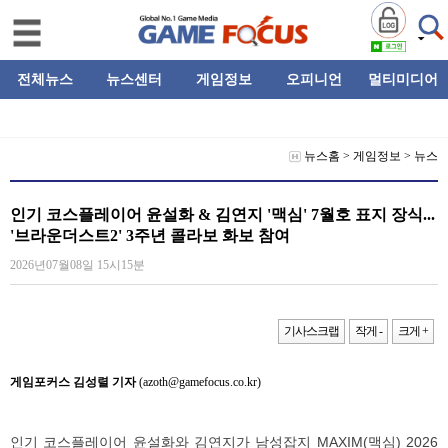
전체뉴스
뉴스센터
게임정보
오피니언
멀티미디어
뉴스홈
>
게임정보
>
뉴스
인기 코스플레이어 윤설화 & 김연지 '맥심' 7월호 표지 장식...
'브라운더스트2' 3주년 콜라보 화보 참여
2026년07월08일 15시15분
기사스크랩
작게 -
크게 +
게임포커스 김성렬 기자
(azoth@gamefocus.co.kr)
인기 코스플레이어 윤설화와 김연지가 남성잡지 MAXIM(맥심) 2026