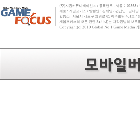
(주)지원커뮤니케이션즈 / 등록번호 : 서울 아01363 / 등록일자 
제호 : 게임포커스 / 발행인 : 김세영 / 편집인 : 김세
발행소 : 서울시 서초구 효령로 61 이수빌딩 401호 / 전화번호 :
게임포커스의 모든 컨텐츠(기사)는 저작권법의 보호를 
Copyright(c) 2010
Global No.1 Game Med