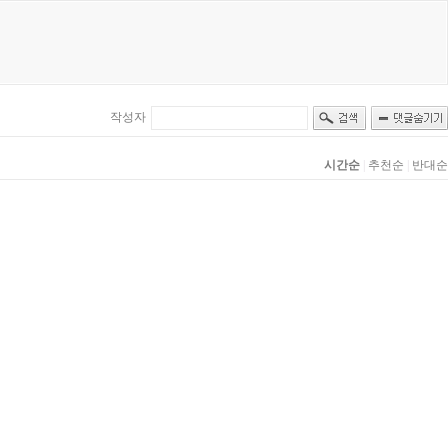
작성자
시간순
|
추천순
|
반대순