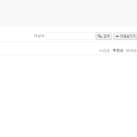
작성자
시간순
|
추천순
|
반대순