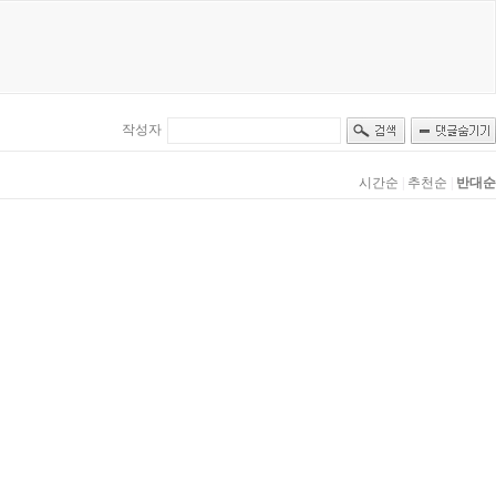
작성자
시간순
|
추천순
|
반대순