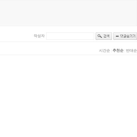
작성자
시간순
|
추천순
|
반대순