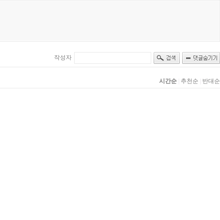
작성자
시간순
|
추천순
|
반대순