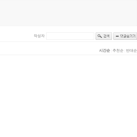
작성자
시간순
|
추천순
|
반대순