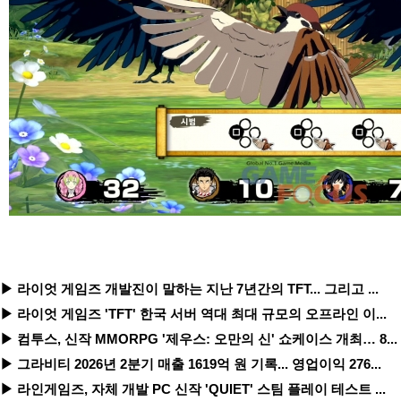
▶ 라이엇 게임즈 개발진이 말하는 지난 7년간의 TFT... 그리고 ...
▶ 라이엇 게임즈 'TFT' 한국 서버 역대 최대 규모의 오프라인 이...
▶ 컴투스, 신작 MMORPG '제우스: 오만의 신' 쇼케이스 개최… 8...
▶ 그라비티 2026년 2분기 매출 1619억 원 기록... 영업이익 276...
▶ 라인게임즈, 자체 개발 PC 신작 'QUIET' 스팀 플레이 테스트 ...