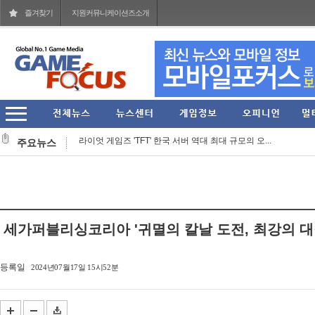
즐겨찾기
지원커뮤니케이션즈소개
라이엇 게임즈 개발진이 말하는 지난 7년간의 TFT... ...
라이엇 게임즈 'TFT' 한국 서버 역대 최대 규모의 오...
주요뉴스
컴투스, 신작 MMORPG '제우스: 오만의 신' 쇼케이스 ...
그라비티 2026년 2분기 매출 1619억 원 기록... 영업...
라인게임즈, 자체 개발 PC 신작 'QUIET' 스팀 플레이 ...
스마일게이트, 엔픽셀 개발 MMORPG 신작 '이클립스: ...
세가퍼블리싱코리아 '귀멸의 칼날 도전, 최강의 대원
헥토이노베이션 상반기 매출 2151억원, 영업이익 274...
스마일게이트, '코믹월드 335 일산'에 '카오스 제로 ...
등록일
2024년07월17일 15시52분
CLEK, 서스펜스 탈옥 RPG 'Back to the Dawn' 체험판 ...