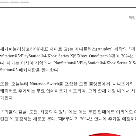
한국e스포츠협회, 국가대표 e스포츠팀 유니폼 및 캡슐...
라이엇 게임즈 개발진이 말하는 지난 7년간의 TFT... ...
게임포
세가퍼블리싱코리아(대표 사이토 고)는 애니플렉스(Aniplex) 제작의『귀멸
yStation®5/PlayStation®4/Xbox Series X|S/Xbox One/Steam®판
다. 세가는 아시아 지역에서 PlayStation®5/PlayStation®4/Xbox Series X
Station®5 패키지판을 판매한다.
또한, 오늘부터 Nintendo Switch를 포함한 모든 플랫폼에서 '시나즈가
캐릭터로 추가되는 무료 업데이트가 배포되며, 그와 함께 게임 내에서 사
가된다.
『귀멸의 칼날: 도전, 최강의 대원!』에는 이번 무료 업데이트 이외에도 
련편'에 등장하는 새로운 무대, '제6무대'가 2024년 연내에 추가될 예정이