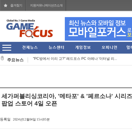
즐겨찾기
지원커뮤니케이션즈소개
'러브 라이브!' 15주년 기념 오케스트라 콘서트 10월 ...
"PC방에서 이리 고?" 레드포스 PC 아레나 '이터널 리...
주요뉴스
라이엇 게임즈 개발진이 말하는 지난 7년간의 TFT... ...
라이엇 게임즈 'TFT' 한국 서버 역대 최대 규모의 오...
컴투스, 신작 MMORPG '제우스: 오만의 신' 쇼케이스 ...
그라비티 2026년 2분기 매출 1619억 원 기록... 영업...
세가퍼블리싱코리아, '메타포' & '페르소나' 시리
라인게임즈, 자체 개발 PC 신작 'QUIET' 스팀 플레이 ...
팝업 스토어 4일 오픈
스마일게이트, 엔픽셀 개발 MMORPG 신작 '이클립스: ...
등록일
2024년12월04일 15시05분
헥토이노베이션 상반기 매출 2151억원, 영업이익 274...