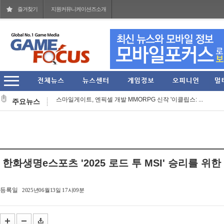
즐겨찾기
지원커뮤니케이션즈소개
라인게임즈, 자체 개발 PC 신작 'QUIET' 스팀 플레이 ...
스마일게이트, 엔픽셀 개발 MMORPG 신작 '이클립스: ...
주요뉴스
헥토이노베이션 상반기 매출 2151억원, 영업이익 274...
스마일게이트, '코믹월드 335 일산'에 '카오스 제로 ...
CLEK, 서스펜스 탈옥 RPG 'Back to the Dawn' 체험판 ...
한국e스포츠협회, 국가대표 e스포츠팀 유니폼 및 캡슐...
한화생명e스포츠 '2025 로드 투 MSI' 승리를 위
그라비티 일본 지사 GGA, 인디 게임 전시회 '도쿄 게...
스마일게이트 게임 플랫폼 스토브, 여름 맞아 '쿨썸머...
등록일
2025년06월13일 17시09분
역대 최대 규모 '부산인디커넥트페스티벌 2026' 온라...