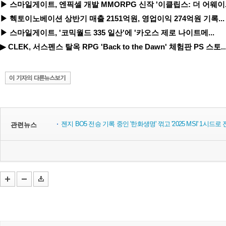
▶ 스마일게이트, 엔픽셀 개발 MMORPG 신작 '이클립스: 더 어웨이..
▶ 헥토이노베이션 상반기 매출 2151억원, 영업이익 274억원 기록...
▶ 스마일게이트, '코믹월드 335 일산'에 '카오스 제로 나이트메...
▶ CLEK, 서스펜스 탈옥 RPG 'Back to the Dawn' 체험판 PS 스토..
젠지 BO5 전승 기록 중인 '한화생명' 꺾고 '2025 MSI' 1시드로
관련뉴스