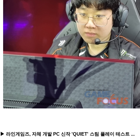
▶ 라인게임즈, 자체 개발 PC 신작 'QUIET' 스팀 플레이 테스트 ...