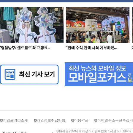
'명일방주: 엔드필드'와 프랭크...
"판매 수익 전액 사회 기부하겠...
게임포커스소개
개인정보취급방침
이용약관
이메일주소무단수집거
(주)지원커뮤니케이션즈 / 등록번호 : 서울 아01363 / 등록일자 