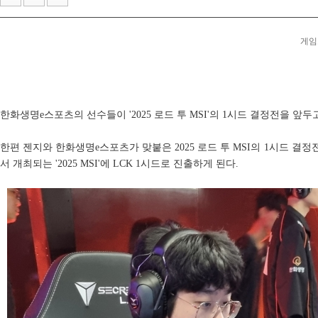
넷마블, '킹 오브 파이터 AFK'에 '애쉬 크림존'과 '제...
라인게임즈, 자체 개발 PC 신작 'QUIET' 스팀 플레이 ...
게임포
한화생명e스포츠의 선수들이 '2025 로드 투 MSI'의 1시드 결정전을 앞
한편 젠지와 한화생명e스포츠가 맞붙은 2025 로드 투 MSI의 1시드 결정
서 개최되는 '2025 MSI'에 LCK 1시드로 진출하게 된다.