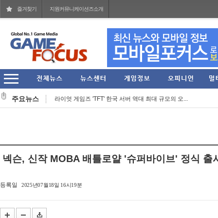
즐겨찾기
지원커뮤니케이션즈소개
라이엇 게임즈 개발진이 말하는 지난 7년간의 TFT... ...
주요뉴스
라이엇 게임즈 'TFT' 한국 서버 역대 최대 규모의 오...
컴투스, 신작 MMORPG '제우스: 오만의 신' 쇼케이스 ...
그라비티 2026년 2분기 매출 1619억 원 기록... 영업...
라인게임즈, 자체 개발 PC 신작 'QUIET' 스팀 플레이 ...
넥슨, 신작 MOBA 배틀로얄 '슈퍼바이브' 정식 출
스마일게이트, 엔픽셀 개발 MMORPG 신작 '이클립스: ...
헥토이노베이션 상반기 매출 2151억원, 영업이익 274...
등록일
2025년07월18일 16시19분
스마일게이트, '코믹월드 335 일산'에 '카오스 제로 ...