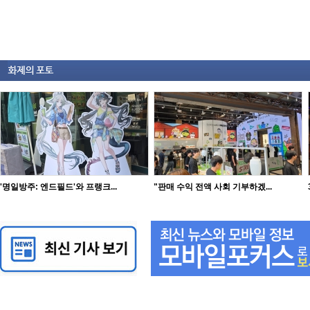
'명일방주: 엔드필드'와 프랭크...
"판매 수익 전액 사회 기부하겠...