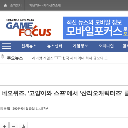
즐겨찾기
지원커뮤니케이션즈소개
라이엇 게임즈 개발진이 말하는 지난 7년간의 TFT... ...
주요뉴스
라이엇 게임즈 'TFT' 한국 서버 역대 최대 규모의 오...
컴투스, 신작 MMORPG '제우스: 오만의 신' 쇼케이스 ...
그라비티 2026년 2분기 매출 1619억 원 기록... 영업...
라인게임즈, 자체 개발 PC 신작 'QUIET' 스팀 플레이 ...
네오위즈, '고양이와 스프'에서 '산리오캐릭터즈' 
스마일게이트, 엔픽셀 개발 MMORPG 신작 '이클립스: ...
헥토이노베이션 상반기 매출 2151억원, 영업이익 274...
등록일
2026년04월10일 11시37분
스마일게이트, '코믹월드 335 일산'에 '카오스 제로 ...