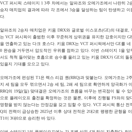
VCT 퍼시픽 스테이지 1 3주 차에서는 알파조와 오메가조에서 나란히 2
승자 매치업의 결과에 따라 각 조에서 3승을 달성하는 팀이 탄생하고 
다.
알파조의 2승자 매치업은 키움 DRX와 글로벌 이스포츠(GE)의 대결로, 두
는 VCT 퍼시픽이 출범한 이후 꾸준하게 상위권을 유지한 강호이지만 GE
을 연출하고 있는 다크 호스다. 키움 DRX는 VCT 퍼시픽에서만 GE를 네
0 완승을 거두면서 압도적인 우위를 점하고 있다. 이번 스테이지 1을 앞두
서도 척척 들어맞는 호흡으로 승수를 올리고 있는 키움 DRX가 GE의 
있을지 기대를 모으고 있다.
오메가조에 편성된 T1은 렉스 리검 퀀(RRQ)과 맞붙는다. 오메가조는 2주 차
지 세 팀을 모두 꺾으면서 2승 세 팀, 2패 세 팀으로 확연하게 양극화가 
RRQ의 19일(일) 맞대결은 오메가조의 흐름을 바꾸는 변곡점이 될 수 있
으로 플레이오프 출전을 확정하는 것은 물론, 이후에 진행될 FS와의 
영향을 받지 않는다는 안정감을 갖고 임할 수 있다. VCT 퍼시픽 통산 전적
Q의 전력이 급상승한 2025년 이후 상대 전적은 2대2로 팽팽한 균형을
T1이 3대0으로 승리한 바 있다.
이번 스테이지 1의 플레이오프에는 각 조별 상위 4개 팀이 진출한다. 팀