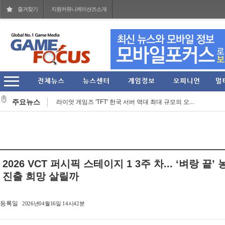
즐겨찾기
지원커뮤니케이션즈소개
라이엇 게임즈 개발진이 말하는 지난 7년간의 TFT... ...
라이엇 게임즈 'TFT' 한국 서버 역대 최대 규모의 오...
주요뉴스
컴투스, 신작 MMORPG '제우스: 오만의 신' 쇼케이스 ...
그라비티 2026년 2분기 매출 1619억 원 기록... 영업...
라인게임즈, 자체 개발 PC 신작 'QUIET' 스팀 플레이 ...
2026 VCT 퍼시픽 스테이지 1 3주 차... ‘벼랑 
스마일게이트, 엔픽셀 개발 MMORPG 신작 '이클립스: ...
진출 희망 살릴까
헥토이노베이션 상반기 매출 2151억원, 영업이익 274...
등록일
2026년04월16일 14시42분
스마일게이트, '코믹월드 335 일산'에 '카오스 제로 ...
CLEK, 서스펜스 탈옥 RPG 'Back to the Dawn' 체험판 ...