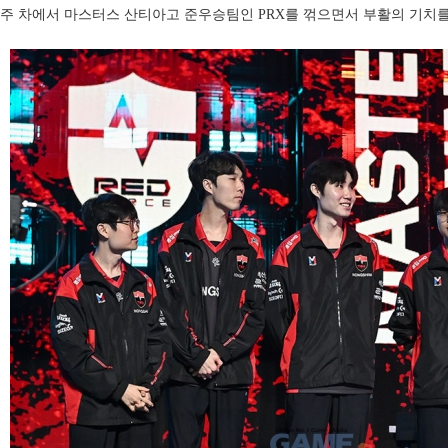
주 차에서 마스터스 산티아고 준우승팀인 PRX를 꺾으면서 부활의 기치를