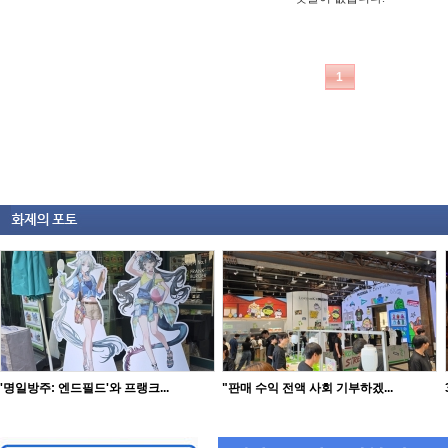
'명일방주: 엔드필드'와 프랭크...
"판매 수익 전액 사회 기부하겠...