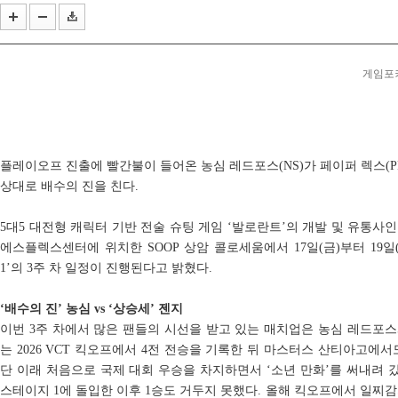
한국e스포츠협회, 국가대표 e스포츠팀 유니폼 및 캡슐...
라이엇 게임즈 개발진이 말하는 지난 7년간의 TFT... ...
게임포커스
플레이오프 진출에 빨간불이 들어온 농심 레드포스(NS)가 페이퍼 렉스(PR
상대로 배수의 진을 친다.
5대5 대전형 캐릭터 기반 전술 슈팅 게임 ‘발로란트’의 개발 및 유통사
에스플렉스센터에 위치한 SOOP 상암 콜로세움에서 17일(금)부터 19일(일
1’의 3주 차 일정이 진행된다고 밝혔다.
‘배수의 진’ 농심 vs ‘상승세’ 젠지
이번 3주 차에서 많은 팬들의 시선을 받고 있는 매치업은 농심 레드포
는 2026 VCT 킥오프에서 4전 전승을 기록한 뒤 마스터스 산티아고에
단 이래 처음으로 국제 대회 우승을 차지하면서 ‘소년 만화’를 써내려 
스테이지 1에 돌입한 이후 1승도 거두지 못했다. 올해 킥오프에서 일찌