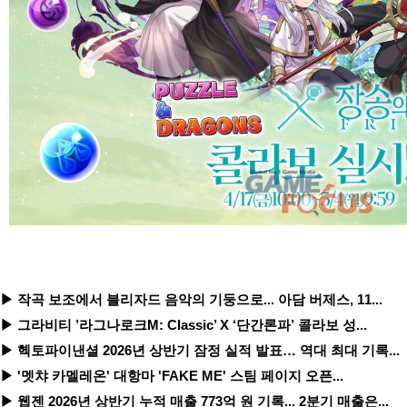
▶ 작곡 보조에서 블리자드 음악의 기둥으로... 아담 버제스, 11...
▶ 그라비티 ’라그나로크M: Classic’ X ‘단간론파’ 콜라보 성...
▶ 헥토파이낸셜 2026년 상반기 잠정 실적 발표… 역대 최대 기록...
▶ '멧챠 카멜레온' 대항마 'FAKE ME' 스팀 페이지 오픈...
▶ 웹젠 2026년 상반기 누적 매출 773억 원 기록... 2분기 매출은...