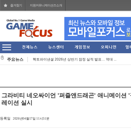
즐겨찾기
지원커뮤니케이션즈소개
작곡 보조에서 블리자드 음악의 기둥으로... 아담 버...
주요뉴스
헥토파이낸셜 2026년 상반기 잠정 실적 발표… 역대 ...
'멧챠 카멜레온' 대항마 'FAKE ME' 스팀 페이지 오픈...
웹젠 2026년 상반기 누적 매출 773억 원 기록... 2분...
'스팀' 입점한 27주년 장수 MMORPG '가디우스: 이터널...
그라비티 네오싸이언 '퍼즐앤드래곤' 애니메이션 '
넷마블문화재단, 여름방학 기념 임직원 가족 견학프로...
레이션 실시
아크시스템웍스아시아, 판타지 RPG 'Riviera ~약속의 ...
등록일
2026년04월17일 11시51분
그라비티, '라그나로크 제로' 2026 여름 시즌 프로모...