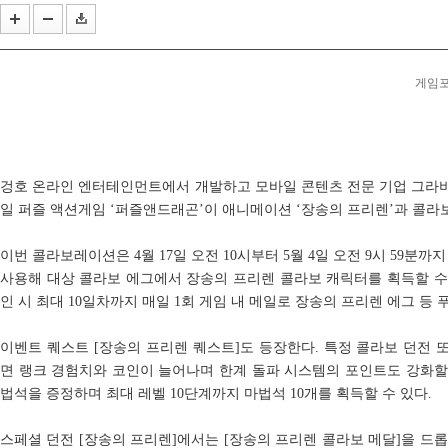
코리아보드게임즈, '퍼스트 시그널' 등 신작 보드게임...
올해 여름의 끝은 '우마무스메'와 함께... 애니플러스...
작곡 보조에서 블리자드 음악의 기둥으로... 아담 버...
게임포커
겅호 온라인 엔터테인먼트에서 개발하고 모바일 콘텐츠 전문 기업 그라
일 퍼즐 액션게임 ‘퍼즐앤드래곤’이 애니메이션 ‘장송의 프리렌’과 콜라
이번 콜라보레이션은 4월 17일 오전 10시부터 5월 4일 오전 9시 59분
사용해 대상 콜라보 에그에서 장송의 프리렌 콜라보 캐릭터를 획득할 수 
인 시 최대 10일차까지 매일 1회 게임 내 메일로 장송의 프리렌 에그 등
이벤트 퀘스트 [장송의 프리렌 퀘스트]도 등장한다. 특정 콜라보 던전
면 랭크 경험치와 코인이 늘어나며 한계 돌파 시스템의 포인트도 강화할 
법석을 증정하며 최대 레벨 10단계까지 마법석 10개를 획득할 수 있다.
스페셜 던전 [장송의 프리렌]에서는 [장송의 프리렌 콜라보 메달]을 드