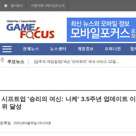
즐겨찾기
지원커뮤니케이션즈소개
창단 첫 PO 진출한 'VL' 결승 진출할까? '2026 VCT 퍼...
주요뉴스
[금주의 게임일정] 넥슨 '오버워치' 국내 서비스 12일...
엔에이치엔링크, 청년문화예술패스 추가 발급 신청 1...
마이리얼트립-홍콩관광청 '온리 인 홍콩 가족여행 기...
연패의 늪 탈출한 '젠지', 연승 행진 이어나갈까? '2...
시프트업 '승리의 여신: 니케’ 3.5주년 업데이트 
넥슨-블리자드 '오버워치' 한국 PC 서비스 사전 다운...
위 달성
스마일게이트 희망스튜디오, 창작 지원 프로그램 'Let...
등록일
2026년04월30일 18시18분
네오플, 제주본사에서 '던전앤파이터' 프로젝트 대상 ...