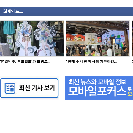
'명일방주: 엔드필드'와 프랭크...
"판매 수익 전액 사회 기부하겠...