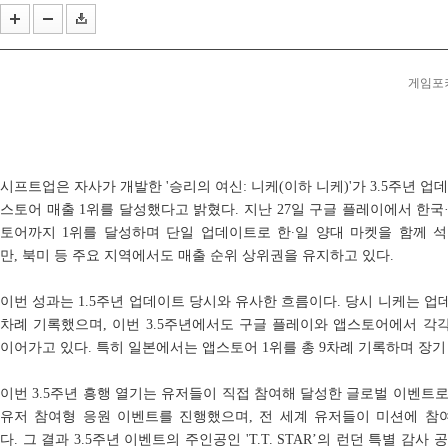
컴투스 'SWC2026', 오픈 퀄리파이어 韓 1위 'SKIT', ...
문톤 '위처 오브 렐름', 인기 IP '어쎄신 크리드' 형...
창단 첫 PO 진출한 'VL' 결승 진출할까? '2026 VCT 퍼...
게임포커스
시프트업은 자사가 개발한 '승리의 여신: 니케(이하 니케)'가 3.5주년 업데
스토어 매출 1위를 달성했다고 밝혔다. 지난 27일 구글 플레이에서 한국
토어까지 1위를 달성하며 단일 업데이트로 한∙일 양대 마켓을 함께 석
만, 북미 등 주요 지역에서도 매출 순위 상위권을 유지하고 있다.
이번 성과는 1.5주년 업데이트 당시와 유사한 흐름이다. 당시 니케는 업
차례 기록했으며, 이번 3.5주년에서도 구글 플레이와 앱스토어에서 각
이어가고 있다. 특히 일본에서는 앱스토어 1위를 총 9차례 기록하며 장기
이번 3.5주년 흥행 열기는 유저들이 직접 참여해 달성한 글로벌 이벤트
유저 참여형 응원 이벤트를 진행했으며, 전 세계 유저들이 미션에 참
다. 그 결과 3.5주년 이벤트의 주인공인 'T.T. STAR’의 런던 특별 감