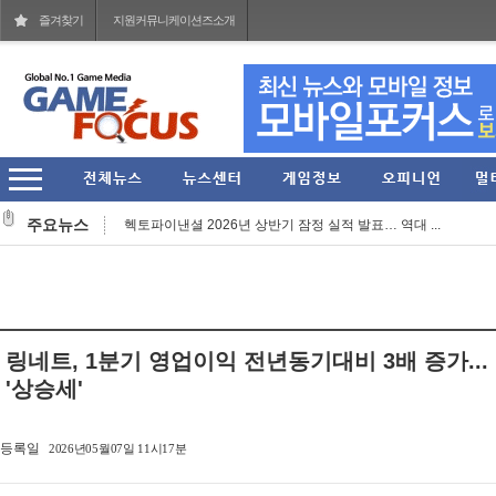
즐겨찾기
지원커뮤니케이션즈소개
작곡 보조에서 블리자드 음악의 기둥으로... 아담 버...
주요뉴스
헥토파이낸셜 2026년 상반기 잠정 실적 발표… 역대 ...
'멧챠 카멜레온' 대항마 'FAKE ME' 스팀 페이지 오픈...
웹젠 2026년 상반기 누적 매출 773억 원 기록... 2분...
'스팀' 입점한 27주년 장수 MMORPG '가디우스: 이터널...
링네트, 1분기 영업이익 전년동기대비 3배 증가..
넷마블문화재단, 여름방학 기념 임직원 가족 견학프로...
'상승세'
아크시스템웍스아시아, 판타지 RPG 'Riviera ~약속의 ...
등록일
2026년05월07일 11시17분
그라비티, '라그나로크 제로' 2026 여름 시즌 프로모...