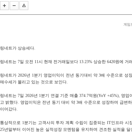
코리아보드게임즈, '퍼스트 시그널' 등 신작 보드게임...
올해 여름의 끝은 '우마무스메'와 함께... 애니플러스...
작곡 보조에서 블리자드 음악의 기둥으로... 아담 버...
게임포
링네트가 상승세다.
링네트는 7일 오전 11시 현재 전거래일보다 13.23% 상승한 6420원에 거
링네트가 2026년 1분기 영업이익이 전년 동기대비 약 3배 수준으로 
매수세가 몰리고 있는 것으로 보인다.
링네트는 7일 2026년 1분기 연결 기준 매출 374.7억원(YoY +45%), 영업
고 밝혔다. 영업이익은 전년 동기 대비 약 3배 수준으로 성장하며 급변
이어갔다.
통상적으로 1분기는 고객사의 투자 계획 수립이 집중되는 IT인프라 시
25년말부터 이어진 높은 실적성장 모멘텀을 유지하며 견조한 실적을 달