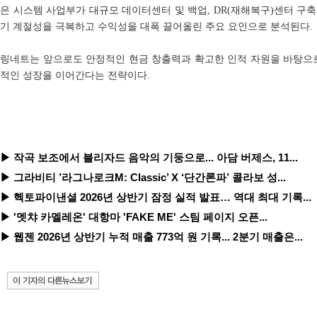
은 시스템 사업부가 대규모 데이터센터 및 백업, DR(재해복구)센터 구
기 계절성을 극복하고 수익성을 대폭 끌어올린 주요 요인으로 분석된다.
링네트는 앞으로도 안정적인 현금 창출력과 확고한 인적 자원을 바탕으로
적인 성장을 이어간다는 전략이다.
▶ 작곡 보조에서 블리자드 음악의 기둥으로... 아담 버제스, 11...
▶ 그라비티 ’라그나로크M: Classic’ X ‘단간론파’ 콜라보 성...
▶ 헥토파이낸셜 2026년 상반기 잠정 실적 발표… 역대 최대 기록...
▶ '멧챠 카멜레온' 대항마 'FAKE ME' 스팀 페이지 오픈...
▶ 웹젠 2026년 상반기 누적 매출 773억 원 기록... 2분기 매출은...