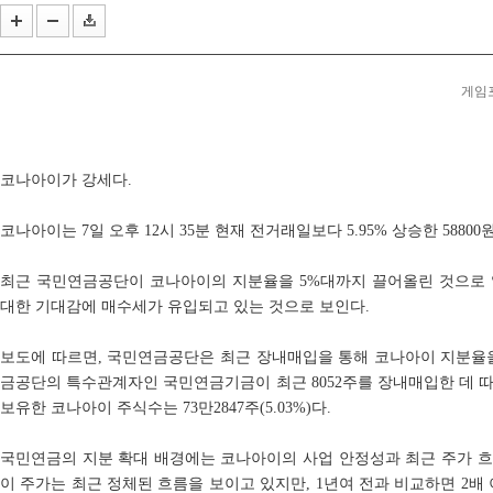
헥토이노베이션 상반기 매출 2151억원, 영업이익 274...
스마일게이트, '코믹월드 335 일산'에 '카오스 제로 ...
'러브 라이브!' 15주년 기념 오케스트라 콘서트 10월 ...
게임포
코나아이가 강세다.
코나아이는 7일 오후 12시 35분 현재 전거래일보다 5.95% 상승한 5880
최근 국민연금공단이 코나아이의 지분율을 5%대까지 끌어올린 것으로
대한 기대감에 매수세가 유입되고 있는 것으로 보인다.
보도에 따르면, 국민연금공단은 최근 장내매입을 통해 코나아이 지분율을
금공단의 특수관계자인 국민연금기금이 최근 8052주를 장내매입한 데 
보유한 코나아이 주식수는 73만2847주(5.03%)다.
국민연금의 지분 확대 배경에는 코나아이의 사업 안정성과 최근 주가 흐
이 주가는 최근 정체된 흐름을 보이고 있지만, 1년여 전과 비교하면 2배 