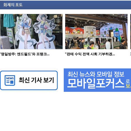
'명일방주: 엔드필드'와 프랭크...
"판매 수익 전액 사회 기부하겠...