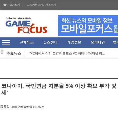
즐겨찾기
지원커뮤니케이션즈소개
'러브 라이브!' 15주년 기념 오케스트라 콘서트 10월 ...
주요뉴스
"PC방에서 이리 고?" 레드포스 PC 아레나 '이터널 리...
라이엇 게임즈 개발진이 말하는 지난 7년간의 TFT... ...
라이엇 게임즈 'TFT' 한국 서버 역대 최대 규모의 오...
컴투스, 신작 MMORPG '제우스: 오만의 신' 쇼케이스 ...
코나아이, 국민연금 지분율 5% 이상 확보 부각 및
그라비티 2026년 2분기 매출 1619억 원 기록... 영업...
세'
라인게임즈, 자체 개발 PC 신작 'QUIET' 스팀 플레이 ...
등록일
2026년05월07일 14시02분
스마일게이트, 엔픽셀 개발 MMORPG 신작 '이클립스: ...