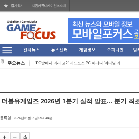
즐겨찾기
지원커뮤니케이션즈소개
'러브 라이브!' 15주년 기념 오케스트라 콘서트 10월 ...
주요뉴스
"PC방에서 이리 고?" 레드포스 PC 아레나 '이터널 리...
라이엇 게임즈 개발진이 말하는 지난 7년간의 TFT... ...
라이엇 게임즈 'TFT' 한국 서버 역대 최대 규모의 오...
컴투스, 신작 MMORPG '제우스: 오만의 신' 쇼케이스 ...
더블유게임즈 2026년 1분기 실적 발표... 분기 최
그라비티 2026년 2분기 매출 1619억 원 기록... 영업...
라인게임즈, 자체 개발 PC 신작 'QUIET' 스팀 플레이 ...
등록일
2026년05월13일 09시48분
스마일게이트, 엔픽셀 개발 MMORPG 신작 '이클립스: ...