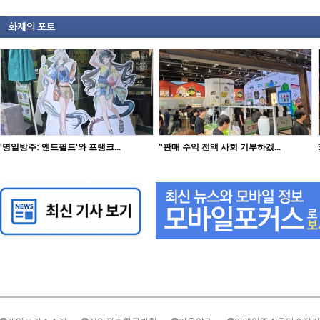
'명일방주: 엔드필드'와 프랭크...
"판매 수익 전액 사회 기부하겠...