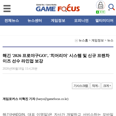
전체뉴스
뉴스센터
게임정보
오피니언
멀티미디어
뉴스홈
>
게임정보
>
뉴스
해긴 '2026 프로야구GO!', '치어리더' 시스템 및 신규 프랜차
이즈 선수 라인업 보강
2026년06월18일 11시26분
기사스크랩
작게 -
크게 +
게임포커스 이혁진 기자
(baeyo@gamefocus.co.kr)
해긴(HAEGIN, 대표 이영일)은 자사가 개발하고 서비스하는 모바일