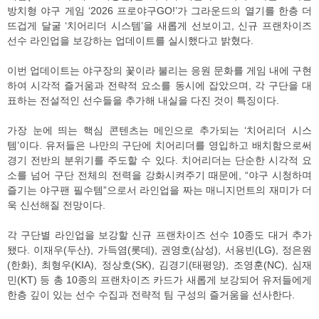
방치형 야구 게임 ‘2026 프로야구GO!’가 그라운드의 열기를 한층 더
뜨겁게 달굴 ‘치어리더 시스템’을 새롭게 선보이고, 신규 프랜차이즈
선수 라인업을 보강하는 업데이트를 실시했다고 밝혔다.
이번 업데이트는 야구장의 꽃이라 불리는 응원 문화를 게임 내에 구현
하여 시각적 즐거움과 전략적 요소를 동시에 잡았으며, 각 구단을 대
표하는 전설적인 선수들을 추가해 내실을 다진 것이 특징이다.
가장 눈에 띄는 핵심 콘텐츠는 메인으로 추가되는 ‘치어리더 시스
템’이다. 유저들은 나만의 구단에 치어리더를 영입하고 배치함으로써
경기 전반의 분위기를 주도할 수 있다. 치어리더는 단순한 시각적 요
소를 넘어 구단 전체의 전력을 강화시켜주기 때문에, “야구 시청하며
즐기는 야구팬 필수템”으로서 라인업을 짜는 매니지먼트의 재미가 더
욱 신선해질 전망이다.
각 구단별 라인업을 보강할 신규 프랜차이즈 선수 10종도 대거 추가
됐다. 이재우(두산), 가득염(롯데), 권영호(삼성), 서용빈(LG), 정은원
(한화), 최형우(KIA), 정상호(SK), 김경기(태평양), 조영훈(NC), 심재
민(KT) 등 총 10종의 프랜차이즈 카드가 새롭게 보강되어 유저들에게
한층 깊이 있는 선수 수집과 전략적 팀 구성의 즐거움을 선사한다.