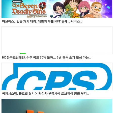
마브렉스, ‘일곱 개의 대죄: 계명의 부활 NFT’ 공개... 서비스...
HD한국조선해양, 수주 목표 70% 돌파… 6년 연속 초과 달성 가능...
씨피시스템, 글로벌 탑티어 완성차 부품사에 로보웨이 공급 부각...