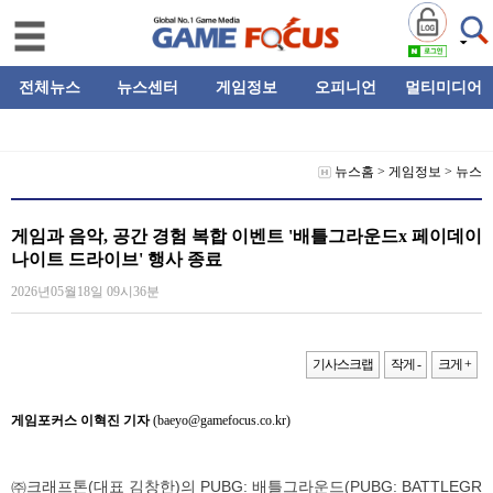
전체뉴스
뉴스센터
게임정보
오피니언
멀티미디어
뉴스홈
>
게임정보
>
뉴스
게임과 음악, 공간 경험 복합 이벤트 '배틀그라운드x 페이데이
나이트 드라이브' 행사 종료
2026년05월18일 09시36분
기사스크랩
작게 -
크게 +
게임포커스 이혁진 기자
(baeyo@gamefocus.co.kr)
㈜크래프톤(대표 김창한)의 PUBG: 배틀그라운드(PUBG: BATTLEGR