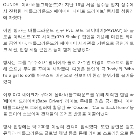
OUNDS, 이하 배틀그라운드)가 지난 16일 서울 성수동 펍지 성수에
서 진행한 ‘배틀그라운드x 페이데이 나이트 드라이브’ 행사를 성황리
에 마쳤다.
이번 행사는 배틀그라운드 신규 PvE 모드 ‘페이데이(PAYDAY)’와 글
로벌 아티스트 ‘070 셰이크(070 Shake)’ 협업을 기념해 마련된 라이
브 공연이다. 배틀그라운드와 페이데이 세계관을 기반으로 공연과 토
크 세션, 현장 체험 콘텐츠 등이 함께 운영됐다.
행사는 그룹 ‘우주소녀’ 멤버이자 솔로 가수인 다영이 호스트로 참여
해 오프닝 무대를 꾸미며 시작됐다. 다영은 본인의 곡 ‘body’와 ‘Wha
t’s a girl to do’를 어쿠스틱 버전으로 선보이며 현장 분위기를 끌어올
렸다.
이후 070 셰이크가 무대에 올라 배틀그라운드를 위해 제작한 협업 곡
‘베이비 드라이버(Baby Driver)’ 라이브 무대를 최초 공개했다. 이어
배틀그라운드 트레일러에 활용된 곡 ‘Cocoon’, ‘Come Back Home’ 등
을 연이어 선보이며 관객들의 뜨거운 반응을 이끌어냈다.
행사 현장에는 약 200명 이상의 관객이 참석했다. 또한 공연은 딩고
뮤직과 배틀그라운드 글로벌 채널 등을 통해 라이브 스트리밍으로 동