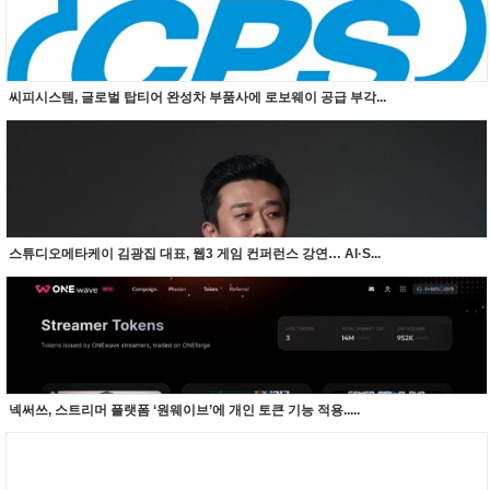
씨피시스템, 글로벌 탑티어 완성차 부품사에 로보웨이 공급 부각...
스튜디오메타케이 김광집 대표, 웹3 게임 컨퍼런스 강연… AI·S...
넥써쓰, 스트리머 플랫폼 ‘원웨이브’에 개인 토큰 기능 적용.....