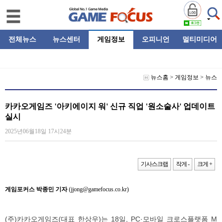
전체뉴스
뉴스센터
게임정보
오피니언
멀티미디어
뉴스홈
>
게임정보
>
뉴스
카카오게임즈 '아키에이지 워' 신규 직업 '원소술사' 업데이트
실시
2025년06월18일 17시24분
기사스크랩
작게 -
크게 +
게임포커스 박종민 기자
(jjong@gamefocus.co.kr)
(주)카카오게임즈(대표 한상우)는 18일, PC·모바일 크로스플랫폼 M