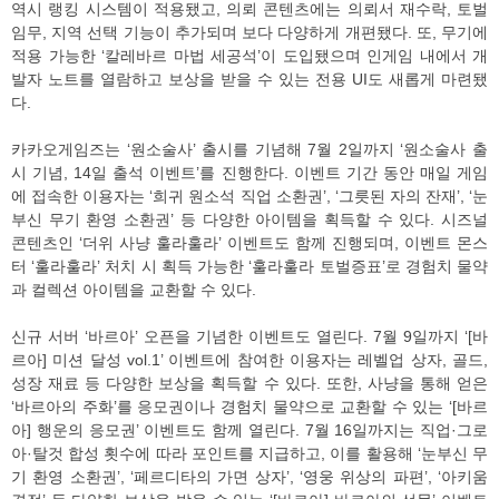
역시 랭킹 시스템이 적용됐고, 의뢰 콘텐츠에는 의뢰서 재수락, 토벌
임무, 지역 선택 기능이 추가되며 보다 다양하게 개편됐다. 또, 무기에
적용 가능한 ‘칼레바르 마법 세공석’이 도입됐으며 인게임 내에서 개
발자 노트를 열람하고 보상을 받을 수 있는 전용 UI도 새롭게 마련됐
다.
카카오게임즈는 ‘원소술사’ 출시를 기념해 7월 2일까지 ‘원소술사 출
시 기념, 14일 출석 이벤트’를 진행한다. 이벤트 기간 동안 매일 게임
에 접속한 이용자는 ‘희귀 원소석 직업 소환권’, ‘그릇된 자의 잔재’, ‘눈
부신 무기 환영 소환권’ 등 다양한 아이템을 획득할 수 있다. 시즈널
콘텐츠인 ‘더위 사냥 훌라훌라’ 이벤트도 함께 진행되며, 이벤트 몬스
터 ‘훌라훌라’ 처치 시 획득 가능한 ‘훌라훌라 토벌증표’로 경험치 물약
과 컬렉션 아이템을 교환할 수 있다.
신규 서버 ‘바르아’ 오픈을 기념한 이벤트도 열린다. 7월 9일까지 ‘[바
르아] 미션 달성 vol.1’ 이벤트에 참여한 이용자는 레벨업 상자, 골드,
성장 재료 등 다양한 보상을 획득할 수 있다. 또한, 사냥을 통해 얻은
‘바르아의 주화’를 응모권이나 경험치 물약으로 교환할 수 있는 ‘[바르
아] 행운의 응모권’ 이벤트도 함께 열린다. 7월 16일까지는 직업·그로
아·탈것 합성 횟수에 따라 포인트를 지급하고, 이를 활용해 ‘눈부신 무
기 환영 소환권’, ‘페르디타의 가면 상자’, ‘영웅 위상의 파편’, ‘아키움