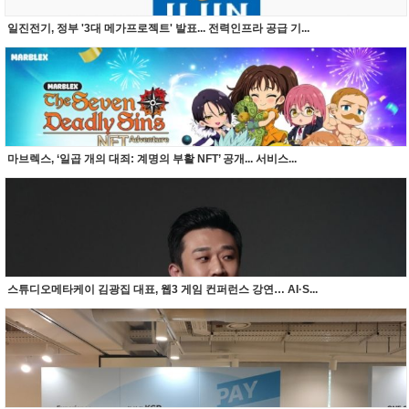
일진전기, 정부 '3대 메가프로젝트' 발표... 전력인프라 공급 기...
마브렉스, ‘일곱 개의 대죄: 계명의 부활 NFT’ 공개... 서비스...
스튜디오메타케이 김광집 대표, 웹3 게임 컨퍼런스 강연… AI·S...