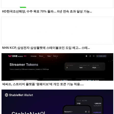
HD한국조선해양, 수주 목표 70% 돌파… 6년 연속 초과 달성 가능...
NHN KCP, 삼성전자 삼성월렛에 스테이블코인 도입 예고... 스테...
넥써쓰, 스트리머 플랫폼 ‘원웨이브’에 개인 토큰 기능 적용.....