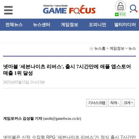
전체뉴스
뉴스센터
게임정보
오피니언
멀티미디어
뉴스홈
>
게임정보
>
뉴스
넷마블 '세븐나이츠 리버스', 출시 7시간만에 애플 앱스토어
매출 1위 달성
2025년05월15일 21시13분
기사스크랩
작게 -
크게 +
게임포커스 김성렬 기자
(azoth@gamefocus.co.kr)
넷마블은 신작 수집형 RPG '세븐나이츠 리버스'가 정식 출시 7시간만